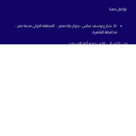
تواص
ل معنا
23 شارع يوسف عباس - بجوار بنك مصر - المنطقة الاولى مدينة نصر -
محافظة القاهرة
من : 12 م - الي : 10 م - جميع أيام الاسبوع
01225777726
info@abcshop-eg.com
روابط مهمة
MSI Laptop
ASUS laptop