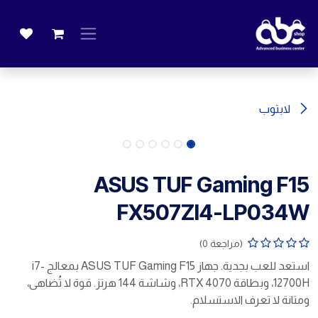
خطي للذهاب إلى المحتوى
لابتوب
ASUS TUF Gaming F15
FX507ZI4-LP034W
(مراجعة 0)
استعد للعب بجدية. جهاز ASUS TUF Gaming F15 بمعالج i7-
12700H، وبطاقة RTX 4070، وشاشة 144 هرتز. قوة لا تُضاهى،
ومتانة لا تعرف الاستسلام.