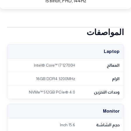
15.6Inch, FHD, 144Hz
المواصفات
Laptop
المعالج
Intel® Core™ I7 12700H
الرام
16GB DDR4 3200MHz
وحدات التخزين
NVMe™ 512GB PCIe® 4.0
Monitor
حجم الشاشة
15.6 Inch