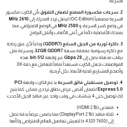
السرعة.
2. سرعات مكسورة المصنع لضمان التفوق
يأتي الكارت مكسور
السرعة مصنعياً (OC Edition) ليصل تردد المحرك إلى
2610 MHz
في وضع كسر السرعة، و
2580 MHz
في الوضع الافتراضي، مما
يمنحك الأفضلية دائماً في أعتى الألعاب وأثقل البرامج.
3. ذاكرة ثورية من الجيل السابع (GDDR7)
وداعاً لأي عنق زجاجة
مع ذاكرة رسومية عملاقة بسعة
32GB GDDR7
، وبسرعة نقل
بيانات مذهلة تصل إلى
28 Gbps
عبر واجهة
512-bit
. هذه
المواصفات تجعل الكارت مستعداً تماماً للتعامل مع دقة 8K
وأضخم المشاريع ثلاثية الأبعاد بكل أريحية.
4. توصيل مستقبلي فائق السرعة
يدعم الكارت واجهة
PCI
Express 5.0
لضمان أقصى عرض نطاق ترددي ممكن. كما يتيح
لك توصيل حتى 4 شاشات في وقت واحد عبر منافذ الجيل الأحدث:
منفذين (HDMI 2.1b)
ثلاثة منافذ (DisplayPort 2.1b) مما يضمن عرضاً بدقة تصل
إلى (7680 x 4320) لتعيش تفاصيل العالم الافتراضي وكأنها