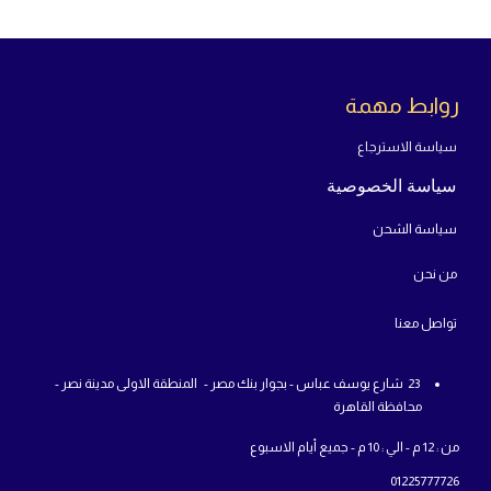
روابط مهمة
سياسة الاسترجاع
سياسة الخصوصية
سياسة الشحن
من
نحن
تواص
ل معنا
23 شارع يوسف عباس - بجوار بنك مصر - المنطقة الاولى مدينة نصر -
محافظة القاهرة
من : 12 م - الي : 10 م - جميع أيام الاسبوع
01225777726