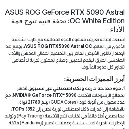
ASUS ROG GeForce RTX 5090 Astral
OC White Edition: تحفة فنية تتوج قمة
الأداء
استعد لإعادة تعريف مفهوم القوة المطلقة مع كارت الشاشة
الأقوى في العالم،
ASUS ROG RTX 5090 Astral OC
. يجمع هذا
الإصدار باللون الأبيض الفاخر بين التصميم الجمالي المذهل والأداء
الهندسي الخارق، ليقدم للاعبين وصناع المحتوى تجربة لا تُضاهى
تتجاوز كل حدود المألوف.
أبرز المميزات الحصرية:
1. قوة معالجة خارقة وذكاء اصطناعي غير مسبوق
مُجهز
بمعالج الرسومات الأحدث
NVIDIA® GeForce RTX™ 5090
، مع
عدد مهول من أنوية كودا (CUDA Cores) يبلغ
21760 نواة
.
بالإضافة إلى قدرات ذكاء اصطناعي ثورية تصل إلى
3352 TOPs
،
مما يضمن أداءً فائقاً في تقنيات تتبع الأشعة (Ray Tracing) وتوليد
الإطارات، لتجربة لعب سلسة وعمليات تصيير (Rendering) فائقة