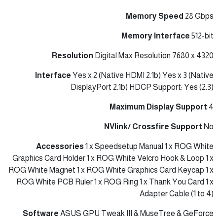
Memory Speed
28 Gbps
Memory Interface
512-bit
Resolution
Digital Max Resolution 7680 x 4320
Interface
Yes x 2 (Native HDMI 2.1b) Yes x 3 (Native
DisplayPort 2.1b) HDCP Support: Yes (2.3)
Maximum Display Support
4
NVlink/ Crossfire Support
No
Accessories
1 x Speedsetup Manual 1 x ROG White
Graphics Card Holder 1 x ROG White Velcro Hook & Loop 1 x
ROG White Magnet 1 x ROG White Graphics Card Keycap 1 x
ROG White PCB Ruler 1 x ROG Ring 1 x Thank You Card 1 x
Adapter Cable (1 to 4)
Software
ASUS GPU Tweak III & MuseTree & GeForce