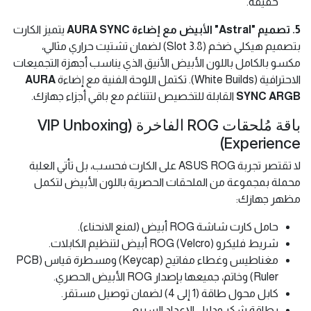
حقيقة.
5. تصميم "Astral" الأبيض مع إضاءة AURA SYNC
يتميز الكارت
بتصميم هيكلي ضخم (3.8 Slot) لضمان تشتيت حراري مثالي،
مكسو بالكامل باللون الأبيض الأنيق الذي يناسب أجهزة التجميعات
الاحترافية (White Builds). تكتمل اللوحة الفنية مع إضاءة
AURA
SYNC ARGB
القابلة للتخصيص لتتناغم مع باقي أجزاء جهازك.
باقة مُلحقات ROG الفاخرة (VIP Unboxing
Experience)
لا تقتصر تجربة ASUS ROG على الكارت فحسب، بل تأتي العلبة
محملة بمجموعة من الملحقات الحصرية باللون الأبيض لتكمل
مظهر جهازك:
حامل كارت شاشة ROG أبيض (لمنع الانحناء).
شريط فليكرو (Velcro) ROG أبيض لتنظيم الكابلات.
مغناطيس وغطاء مفاتيح (Keycap) ومسطرة قياس (PCB
Ruler) وخاتم، جميعها بإصدار ROG الأبيض الحصري.
كابل محول طاقة (1 إلى 4) لضمان توصيل مستقر.
بطاقة شكر ودليل الإعداد السريع.