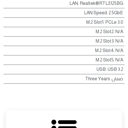
LAN
:
Realtek®RTL8125BG
LAN Speed
:
2.5GbE
M.2 Slot1
:
PCLe 3.0
M.2 Slot2
:
N/A
M.2 Slot3
:
N/A
M.2 Slot4
:
N/A
M.2 Slot5
:
N/A
USB
:
USB 3.2
ضمان
:
Three Years