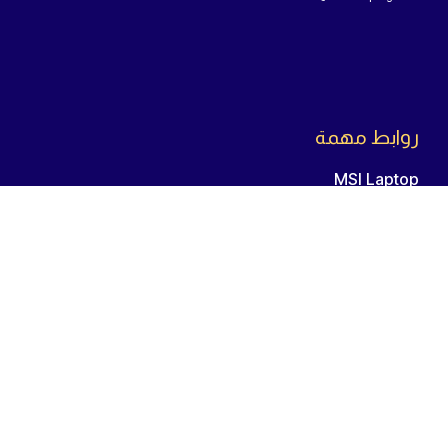
روابط مهمة
MSI Laptop
ASUS laptop
Samsung Odyssey G5
اللوحة الأم
المعالج