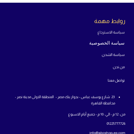
روابط مهمة
سياسة الاسترجاع
سياسة الخصوصية
سياسة الشحن
من
نحن
تواص
ل معنا
23 شارع يوسف عباس - بجوار بنك مصر - المنطقة الاولى مدينة نصر -
محافظة القاهرة
من : 12 م - الي : 10 م - جميع أيام الاسبوع
01225777726
info@abcshop-eg.com