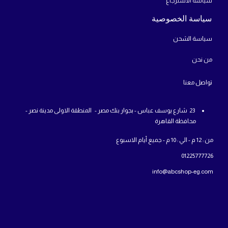
سياسة الاسترجاع
سياسة الخصوصية
سياسة الشحن
من
نحن
تواص
ل معنا
23 شارع يوسف عباس - بجوار بنك مصر - المنطقة الاولى مدينة نصر -
محافظة القاهرة
من : 12 م - الي : 10 م - جميع أيام الاسبوع
01225777726
info@abcshop-eg.com