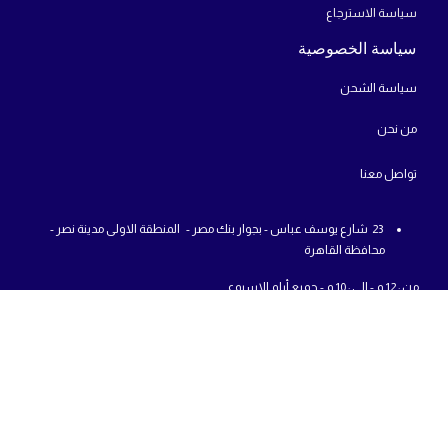
سياسة الاسترجاع
سياسة الخصوصية
سياسة الشحن
من
نحن
تواص
ل معنا
23 شارع يوسف عباس - بجوار بنك مصر - المنطقة الاولى مدينة نصر -
محافظة القاهرة
من : 12 م - الي : 10 م - جميع أيام الاسبوع
01225777726
info@abcshop-eg.com