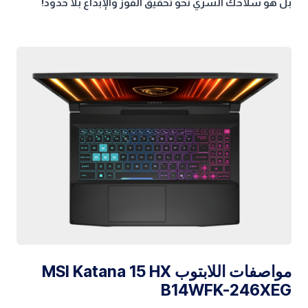
بل هو سلاحك السري نحو تحقيق الفوز والإبداع بلا حدود!
مواصفات اللابتوب MSI Katana 15 HX
B14WFK-246XEG