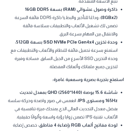
تتبع الأشعة المتقدمة.
ذاكرة وصول عشوائي (RAM) بسعة 16GB DDR5
(8GBx2):
وداعًا للتأخير والبطء! ذاكرة DDR5 فائقة السرعة
تضمن لك تشغيل الألعاب والتطبيقات بسلاسة فائقة
والانتقال بين المهام بسرعة البرق.
وحدة تخزين SSD NVMe PCIe Gen4x4 بسعة 512GB:
استمتع بسرعة تحميل فائقة للنظام والألعاب والتطبيقات مع
وحدة التخزين SSD الأسرع من الجيل السابق. مساحة وفيرة
لتخزين جميع ملفاتك وألعابك المفضلة.
استمتع بتجربة بصرية وسمعية غامرة:
شاشة 15.6 بوصة QHD (2560*1440) بمعدل تحديث
165Hz ومستوى IPS:
انغمس في صور واضحة وحركة سلسة
بفضل معدل التحديث العالي الذي يمنحك ميزة تنافسية في
الألعاب. تقنية IPS تضمن زوايا رؤية واسعة وألوانًا حقيقية.
لوحة مفاتيح ألعاب RGB بإضاءة 4 مناطق:
خصص إضاءة