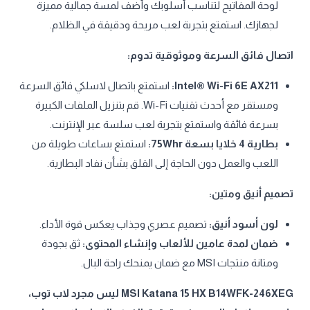
لوحة المفاتيح لتناسب أسلوبك وأضف لمسة جمالية مميزة
لجهازك. استمتع بتجربة لعب مريحة ودقيقة في الظلام.
اتصال فائق السرعة وموثوقية تدوم:
Intel® Wi-Fi 6E AX211:
استمتع باتصال لاسلكي فائق السرعة
ومستقر مع أحدث تقنيات Wi-Fi. قم بتنزيل الملفات الكبيرة
بسرعة فائقة واستمتع بتجربة لعب سلسة عبر الإنترنت.
بطارية 4 خلايا بسعة 75Whr:
استمتع بساعات طويلة من
اللعب والعمل دون الحاجة إلى القلق بشأن نفاد البطارية.
تصميم أنيق ومتين:
لون أسود أنيق:
تصميم عصري وجذاب يعكس قوة الأداء.
ضمان لمدة عامين للألعاب وإنشاء المحتوى:
ثق بجودة
ومتانة منتجات MSI مع ضمان يمنحك راحة البال.
MSI Katana 15 HX B14WFK-246XEG ليس مجرد لاب توب،