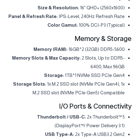
Size & Resolution:
16" QHD+ (2560x1600)
Panel & Refresh Rate:
IPS-Level, 240Hz Refresh Rate
Color Gamut:
100% DCI-P3 (Typical)
Memory & Storage
Memory (RAM):
16GB*2 (32GB) DDR5-5600
Memory Slots & Max Capacity:
2 Slots, Up to DDR5-
6400, Max 96GB
Storage:
1TB*1 NVMe SSD PCIe Gen4
Storage Slots:
1x M.2 SSD slot (NVMe PCIe Gen4), 1x
M.2 SSD slot (NVMe PCIe Gen5) Compatible
I/O Ports & Connectivity
Thunderbolt / USB-C:
2x Thunderbolt™ 5
(DisplayPort™/ Power Delivery 3.1)
USB Type-A:
2x Type-A USB3.2 Gen2