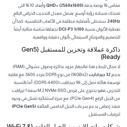
مقاس 16 بوصة بدقة
QHD+ (2560x1600)
وأبعاد 16:10 التي
تمنحك مساحة رؤية أوسع. بفضل معدل التحديث الخرافي البالغ
240Hz
، ستحظى بأفضلية مطلقة في الألعاب التنافسية. كما أن
تغطية الألوان بنسبة
100% DCI-P3
تجعلها شاشة مثالية أيضاً
للتصميم والمونتاج السينمائي بألوان دقيقة وواقعية.
ذاكرة عملاقة وتخزين للمستقبل (Gen5
Ready)
لا مجال للبطء هنا؛ فالجهاز مزود بذاكرة وصول عشوائي (RAM)
بحجم
32 جيجابايت
(16GBx2) من نوع DDR5 بتردد 5600، مع قابلية
توسعة هائلة تصل إلى 96 جيجابايت (DDR5-6400). أما بالنسبة
للتخزين، فهو يحتوي على قرص M.2 NVMe SSD سعة 1 تيرابايت
من الجيل الرابع (PCIe Gen4)، مع ميزة استثنائية تتمثل في وجود
منفذ إضافي يدعم سرعات الجيل الخامس الفائقة
(PCIe Gen5)
لترقيات المستقبل.
شبكات واتصالات من الجيل القادم (Wi-Fi 7 &