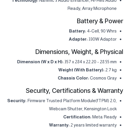
Technology:
Nahimic 3 Audio Enhancer, Hi-Res Audio
Ready, Array Microphone
Battery & Power
Battery:
4-Cell, 90 Whrs
Adapter:
330W Adaptor
Dimensions, Weight, & Physical
Dimension (W x D x H):
357 x 284 x 22.20 - 28.55 mm
Weight (With Battery):
2.7 kg
Chassis Color:
Cosmos Gray
Security, Certifications & Warranty
Security:
Firmware Trusted Platform Module(fTPM) 2.0,
Webcam Shutter, Kensington Lock
Certification:
Meta Ready
Warranty:
2 years limited warranty