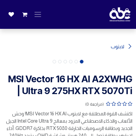
خطي للذهاب إلى المحتوى
لابتوب
MSI Vector 16 HX AI A2XWHG
| Ultra 9 275HX RTX 5070Ti
(مراجعة 0)
اكتشف القوة المطلقة مع لابتوب MSI Vector 16 HX AI! وحش
الألعاب والذكاء الاصطناعي المزود بمعالج Intel Core Ultra 9 الجيل
الجديد وبطاقة الرسوميات الخارقة RTX 5080 بذاكرة GDDR7. أداء
لا يقهر بطاقة تصل إلى 240 هيرتز، وشاشة QHD+ بتردد 240Hz