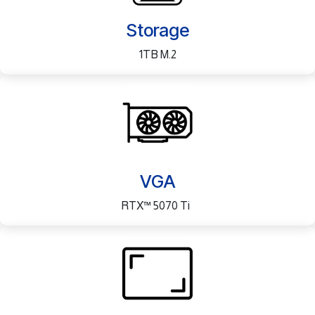
Storage
1TB M.2
VGA
RTX™ 5070 Ti