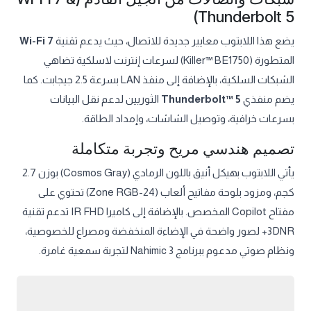
Thunderbolt 5)
يضع هذا اللابتوب معايير جديدة للاتصال، حيث يدعم تقنية
Wi-Fi 7
المتطورة (Killer™ BE1750) لسرعات إنترنت لاسلكية تضاهي
الشبكات السلكية، بالإضافة إلى منفذ LAN بسرعة 2.5 جيجابت. كما
يضم منفذي
Thunderbolt™ 5
الثوريين لدعم نقل البيانات
بسرعات خرافية، وتوصيل الشاشات، وإمداد الطاقة.
تصميم هندسي مريح وتجربة متكاملة
يأتي اللابتوب بهيكل أنيق باللون الرمادي (Cosmos Gray) بوزن 2.7
كجم، ومزود بلوحة مفاتيح ألعاب (24-Zone RGB) تحتوي على
مفتاح Copilot المخصص. بالإضافة إلى كاميرا IR FHD تدعم تقنية
3DNR+ لصور واضحة في الإضاءة المنخفضة ومصراع للخصوصية،
ونظام صوتي مدعوم ببرنامج Nahimic 3 لتجربة سمعية غامرة.