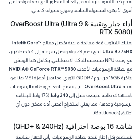
يقدم هذا اللابتوب ترسانة من العتاد المتطور الذي يجعله واحداً من
أقوى الأجهزة المحمولة المتاحة، وتتوزع مميزاته كالتالي:
أداء جبار وتقنية OverBoost Ultra (Ultra 9 &
RTX 5080)
يمتلك اللابتوب قوة معالجة مرعبة بفضل معالج
Intel® Core™
Ultra 9 275HX
الذي يضم 24 نواة وتصل سرعته إلى 5.4 جيجاهرتز،
مع وحدة NPU مخصصة للذكاء الاصطناعي. يتكامل هذا الوحش
مع بطاقة الرسوميات الأحدث
NVIDIA® GeForce RTX™ 5080
بذاكرة 16GB من نوع GDDR7 الثوري. وما يميز أجهزة MSI هنا هو
تقنية
OverBoost Ultra
، التي تسمح للمعالج وبطاقة الرسوميات
باستهلاك طاقة مجمعة تصل إلى
240 واط
(175 واط للبطاقة
الرسومية وحدها)، مما يعني استخراج أقصى أداء ممكن دون أي
اختناق (Bottleneck).
شاشة 16 بوصة احترافية (QHD+ & 240Hz)
لتستمتع بكل إطار تنتجه بطاقة الرسوميات، يأتي الجهاز بشاشة