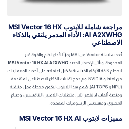
مراجعة شاملة للابتوب MSI Vector 16 HX
AI A2XWHG: الأداء المدمر يلتقي بالذكاء
الاصطناعي
تُعد سلسلة Vector من MSI رمزاً للأداء الخام والقوة غير
المحدودة. ويأتي الإصدار الجديد
MSI Vector 16 HX AI A2XWHG
ليحطم كافة الأرقام القياسية بفضل اعتماده على أحدث المعماريات
من Intel و NVIDIA، مع دمج تقنيات الذكاء الاصطناعي المتقدمة
(NPU و AI TOPS). صُمم هذا اللابتوب ليكون محطة عمل متنقلة
ومنصة ألعاب لا تقهر، تلبي متطلبات اللاعبين التنافسيين، وصناع
المحتوى، ومهندسي الرسوميات المعقدة.
مميزات لابتوب MSI Vector 16 HX AI