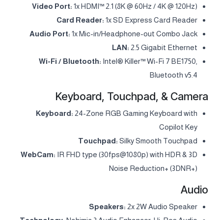
Video Port:
1x HDMI™ 2.1 (8K @ 60Hz / 4K @ 120Hz)
Card Reader:
1x SD Express Card Reader
Audio Port:
1x Mic-in/Headphone-out Combo Jack
LAN:
2.5 Gigabit Ethernet
Wi-Fi / Bluetooth:
Intel® Killer™ Wi-Fi 7 BE1750,
Bluetooth v5.4
Keyboard, Touchpad, & Camera
Keyboard:
24-Zone RGB Gaming Keyboard with
Copilot Key
Touchpad:
Silky Smooth Touchpad
WebCam:
IR FHD type (30fps@1080p) with HDR & 3D
Noise Reduction+ (3DNR+)
Audio
Speakers:
2x 2W Audio Speaker