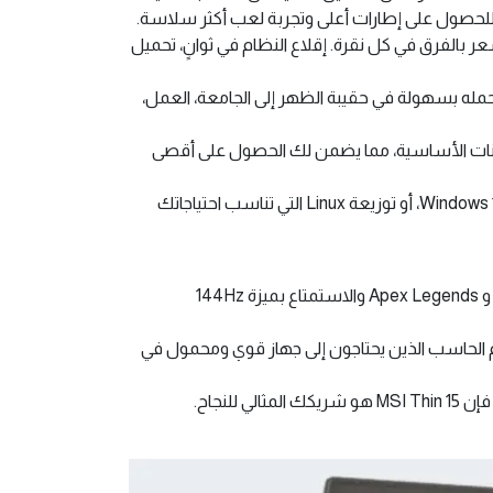
للحصول على إطارات أعلى وتجربة لعب أكثر سلاسة.
ر بالفرق في كل نقرة. إقلاع النظام في ثوانٍ، تحميل
، يمكنك حمله بسهولة في حقيبة الظهر إلى الجامعة، العمل،
المكونات الأساسية، مما يضمن لك الحصول على أقصى
، مما يمنحك المرونة الكاملة لتثبيت نظام التشغيل الذي تفضله، سواء كان Windows 11، أو توزيعة Linux التي تناسب احتياجاتك
مثالي لمن يريد دخول عالم الألعاب بأداء ممتاز في الألعاب الشهيرة مثل Valorant, Fortnite, و Apex Legends والاستمتاع بميزة 144Hz
لوم الحاسب الذين يحتاجون إلى جهاز قوي ومحمول في
لنجاح.