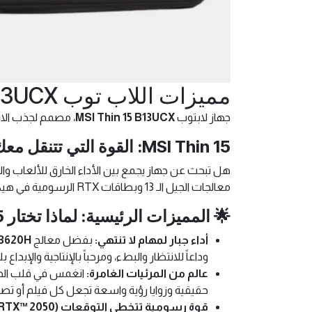
مميزات اللاب توب MSI Thin 15 B13UCX
جهاز لابتوب
MSI Thin 15 B13UCX
، مصمم لجذب الانت
MSI Thin 15: القوة التي تتنقل معك، والأداء الذي يطلق العنان لإبداعك
هل تبحث عن جهاز يجمع بين الأداء الخارق للألعاب و
معالجات الجيل الـ 13 وبطاقات RTX الرسومية في هيكل خفيف ومحمول. استعد لتجربة لا مثيل لها، سواء كنت في ساحة المعركة الرقمية أو قاعة المحاضرات.
🌟 المميزات الرئيسية: لماذا تختار MSI Thin 15؟
أداء جبار لمهام لا تنتهي:
بفضل معالج
13620H
وداعاً للانتظار والبطء، ومرحباً بالإنتاجية والإبداع ب
عالم من المرئيات الغامرة:
انغمس في قلب ال
حقيقية وزوايا رؤية واسعة تجعل كل فيلم أو 
قوة رسومية تتخطى التوقعات (NVIDIA® GeForce RTX™ 2050):