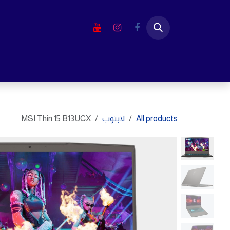
خطي للذهاب إلى المحتوى
الرئيسية
المتجر
لابتوب
شاشا
All products
لابتوب
MSI Thin 15 B13UCX