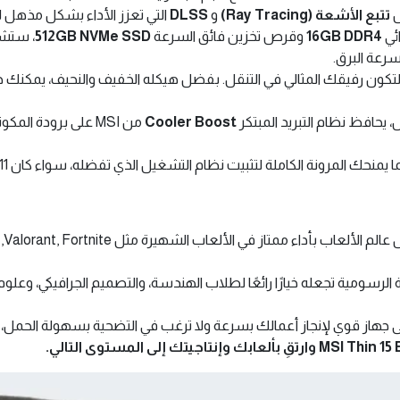
ل
تتبع الأشعة (Ray Tracing)
و
DLSS
التي تعزز الأداء بشكل مذهل 
ئي
16GB DDR4
وقرص تخزين فائق السرعة
512GB NVMe SSD
، ستشع
رعة البرق.
 تصميم سلسلة "Thin" لتكون رفيقك المثالي في التنقل. بفضل هيكله الخفيف والنحيف
 يحافظ نظام التبريد المبتكر
Cooler Boost
من MSI على برودة 
 الرسومية تجعله خيارًا رائعًا لطلاب الهندسة، والتصميم الجرافيكي، وع
ز قوي لإنجاز أعمالك بسرعة ولا ترغب في التضحية بسهولة الحمل، فإن MSI Thin 15 هو شريكك المثالي ل