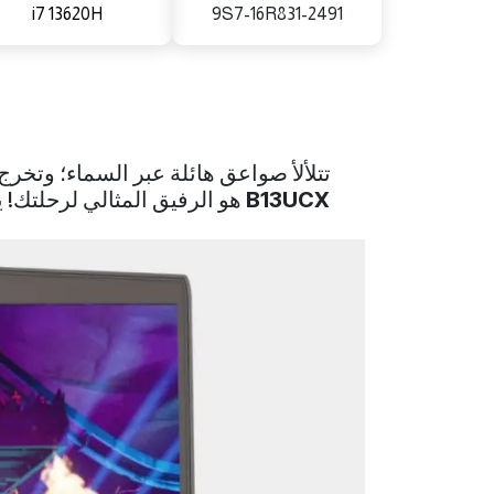
i7 13620H
9S7-16R831-2491
تتلألأ صواعق هائلة عبر السماء؛ وتخر
B13UCX
هو الرفيق المثالي لرحلتك! ي