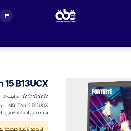
ت
قطع الكمبيوتر
اكسسورات كمبيوتر
إكسس
n 15 B13UCX
(مراجعة 0)
 B13UCX
نحيف يلبي احتياجاتك في ال
لا توجد تركيبة صحيحة لهذ