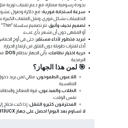
بجودة رسومية ممتازة، مع دعم تقنيات ثورية مث
سرعة استجابة فورية:
مع ذاكرة وصول عشوا
التطبيقات بشكل فوري، ونقل الملفات الكبيرة بس
تصميم نحيف وأنيق:
تم
أو المقهى دون أن تشعر بأي عبء.
تبريد متطور لأداء مستقر:
حتى في أوج الحماس،
أداء لفترات طويلة دون القلق من ارتفاع الحرارة.
حرية اختيار نظامك:
يأتي الجهاز بنظام
DOS
البرمجية.
🎯 لمن هذا الجهاز؟
اللاعبون الطموحون:
التنافسية.
الطلاب والمبدعون:
قوة المعالج والبطاقة
نفس الوقت.
المحترفون كثيرو التنقل:
إذا كنت تحتاج إلى جها
لا تساوم بعد اليوم! احصل على جهاز MSI Thin 15 B13UCX وارتقِ بألعابك وإنتاجيتك إلى المستوى التالي.