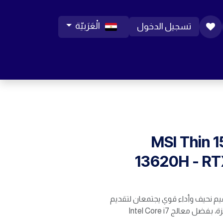
الْعَرَبيّة
تسجيل الدخول
ورات موبايل
مساعدة
المدونة
الوظائف
MSI Thin 1
13620H - R
MSI Thin – تصميم نحيف وأداء قوي يجتمعان لتقديم
تجربة ألعاب سلسة ومتميزة، بفضل معالج Intel Core i7