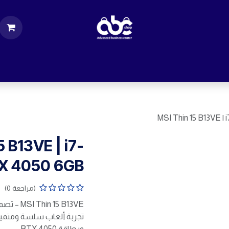
ت
قطع الكمبيوتر
اكسسورات كمبيوتر
إكسس
MSI Thin 15 B13VE |
5 B13VE | i7-
TX 4050 6GB
(مراجعة 0)
 15 B13VE
وبطاقة RTX 4050.