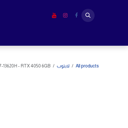
خطي للذهاب إلى المحتوى
الرئيسية
المتجر
لابتوب
شاشا
All products
لابتوب
 i7-13620H - RTX 4050 6GB