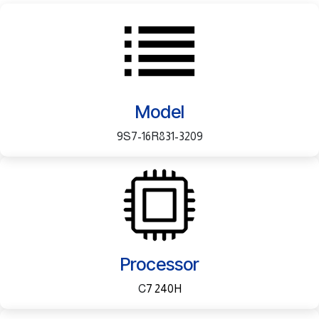
Model
9S7-16R831-3209
Processor
7 240H
C