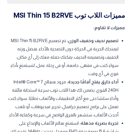
مميزات اللاب توب MSI Thin 15 B2RVE
مميزات لا تقاوم:
تصميم نحيف وخفيف الوزن:
تم تصميم MSI Thin 15 B2RVE
ليمنحك الحرية في الحركة دون التضحية بالأداء. بفضل وزنه
الخفيف وتصميمه النحيف، يمكنك حمله معك إلى أي مكان،
سواء كنت في مقهى، جامعة، أو في رحلة عمل، لتستمتع بأداء
قوي في أي وقت.
أداء خارق يفتح آفاقًا جديدة:
مزود بمعالج Intel® Core™ 7
240H القوي، يضمن لك هذا اللاب توب سرعة استجابة فائقة
وأداء سلسًا حتى مع أكثر التطبيقات والألعاب تطلبًا. سواء كنت
تعمل على برامج تصميم جرافيكي، تحرير فيديوهات، أو تلعب
أحدث الألعاب، ستشعر بالفرق الواضح في سرعة وكفاءة الأداء.
تجربة بصرية مذهلة:
استمتع بعالم الألعاب والإبداع على
شاشة 15.6 بوصة بدقة FHD ومعدل تحديث 144Hz. تقدم لك