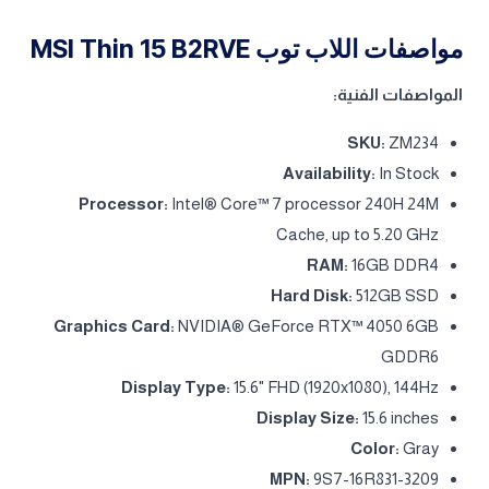
مواصفات اللاب توب MSI Thin 15 B2RVE
المواصفات الفنية:
SKU:
ZM234
Availability:
In Stock
Processor:
Intel® Core™ 7 processor 240H 24M
Cache, up to 5.20 GHz
RAM:
16GB DDR4
Hard Disk:
512GB SSD
Graphics Card:
NVIDIA® GeForce RTX™ 4050 6GB
GDDR6
Display Type:
15.6" FHD (1920x1080), 144Hz
Display Size:
15.6 inches
Color:
Gray
MPN:
9S7-16R831-3209