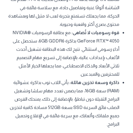
الشاشة ألوانًا غنية وتفاصيل حادة، مع سلاسة فائقة في
الحركة، مما يجعلك تستمتع بتجربة لعب لا مثيل لها وبمشاهدة
محتوى بصري أكثر واقعية وحيوية.
قوة رسوميات لا تُضاهى:
مع بطاقة الرسوميات NVIDIA®
GeForce RTX™ 4050 بذاكرة 6GB GDDR6، ستحصل على
أداء رسومي استثنائي. تتيح لك هذه البطاقة تشغيل أحدث
الألعاب بإعدادات عالية، بالإضافة إلى تسريع مهام التصميم
ثلاثي الأبعاد والذكاء الاصطناعي، مما يجعلها الخيار الأمثل
للمحترفين والمبدعين.
ذاكرة وسعة تخزين هائلة:
يأتي اللاب توب بذاكرة عشوائية
(RAM) سعة 16GB، مما يضمن تعدد مهام سلسًا وتشغيل
البرامج الثقيلة دون تباطؤ. بالإضافة إلى ذلك، يمنحك القرص
الصلب فائق السرعة SSD بسعة 512GB مساحة كافية لتخزين
جميع ملفاتك وألعابك، مع سرعة فائقة في الإقلاع وتحميل
البرامج.