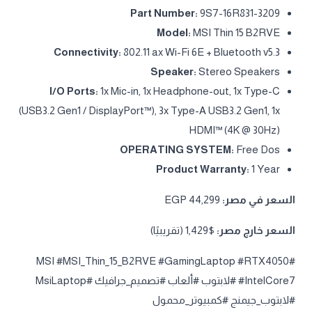
Part Number:
9S7-16R831-3209
Model:
MSI Thin 15 B2RVE
Connectivity:
802.11 ax Wi-Fi 6E + Bluetooth v5.3
Speaker:
Stereo Speakers
I/O Ports:
1x Mic-in, 1x Headphone-out, 1x Type-C
(USB3.2 Gen1 / DisplayPort™), 3x Type-A USB3.2 Gen1, 1x
HDMI™ (4K @ 30Hz)
OPERATING SYSTEM:
Free Dos
Product Warranty:
1 Year
السعر في مصر:
EGP 44,299
السعر خارج مصر:
$1,429 (تقريبيًا)
#MSI #MSI_Thin_15_B2RVE #GamingLaptop #RTX4050
#IntelCore7 #لابتوب #ألعاب #تصميم_جرافيك #MsiLaptop
#لابتوب_جيمنج #كمبيوتر_محمول