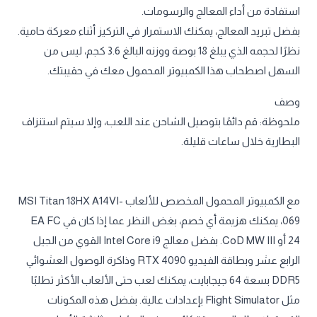
استفادة من أداء المعالج والرسومات.
بفضل تبريد المعالج، يمكنك الاستمرار في التركيز أثناء معركة حامية.
نظرًا لحجمه الذي يبلغ 18 بوصة ووزنه البالغ 3.6 كجم، ليس من
السهل اصطحاب هذا الكمبيوتر المحمول معك في حقيبتك.
وصف
ملحوظة: قم دائمًا بتوصيل الشاحن عند اللعب، وإلا سيتم استنزاف
البطارية خلال ساعات قليلة.
مع الكمبيوتر المحمول المخصص للألعاب MSI Titan 18HX A14VI-
069، يمكنك هزيمة أي خصم، بغض النظر عما إذا كان في EA FC
24 أو CoD MW III. بفضل معالج Intel Core i9 القوي من الجيل
الرابع عشر وبطاقة الفيديو RTX 4090 وذاكرة الوصول العشوائي
DDR5 بسعة 64 جيجابايت، يمكنك لعب حتى الألعاب الأكثر تطلبًا
مثل Flight Simulator بإعدادات عالية. بفضل هذه المكونات