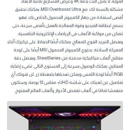
القوية، لا يمثل البث بدقة 4K وعرض المشاريع ثلاثية الأبعاد
مشكلة بالنسبة لك. مع MSI Overboost Ultra، يمكنك تحقيق
أقصى استفادة من جهاز الكمبيوتر المحمول الخاص بك. فهو
يسمح لبطاقة الفيديو وقوة المعالجة بالعمل بأقصى سرعة، حتى
تتمكن من مواكبة الألعاب في الرياضات الإلكترونية التنافسية.
وبفضل التبريد القوي للمعالج، يمكنك أيضًا الحفاظ على تركيزك أثناء
المعركة الساخنة. يحتوي الكمبيوتر المحمول MSI أيضًا على لوحة
مفاتيح ألعاب ميكانيكية مدمجة من SteelSeries. وبفضل دقة
المفاتيح، يمكنك الوصول بسرعة إلى المستوى التالي. تضيء إضاءة
RGB أيضًا لوحة اللمس ويمكن تعديلها بضغطة زر. لن تفوتك أي
تفاصيل عن لعبتك على شاشة UHD+ مقاس 18 بوصة، وستكون
منغمسًا تمامًا في ألعاب تقمص الأدوار وألعاب العالم المفتوح.