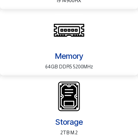
i9 14900HX
Memory
64GB DDR5 5200MHz
Storage
2TB M.2