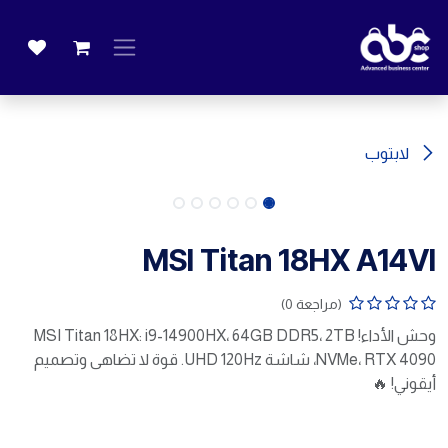
خطي للذهاب إلى المحتوى
لابتوب
MSI Titan 18HX A14VI
(مراجعة 0)
وحش الأداء! MSI Titan 18HX: i9-14900HX، 64GB DDR5، 2TB
NVMe، RTX 4090، شاشة UHD 120Hz. قوة لا تضاهى وتصميم
أيقوني! 🔥