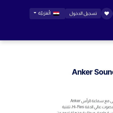
الْعَرَبيّة
تسجيل الدخول
ورات موبايل
مساعدة
المدونة
الوظائف
Anker Soun
انغمس في عالم الموسيقى مع سماعة الرأس Anker
Soundcore Q11i. استمتع بصوت عالي الدقة Hi-Res، تقنية
ير بلمسة واحدة، وبطارية مذهلة تدوم حتى