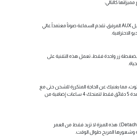
. وعند استخدام كابل AUX المرفق، تقدم السماعة صوتاً معتمداً عالي
بضغطة زر واحدة فقط، تعمل هذه التقنية على
ث، مما يغنيك عن الحاجة المتكررة للشحن حتى مع
الاستخدام المكثف طوال الأسبوع. ولضمان عدم انقطاع موسيقاك، تدعم السماعة ميزة الشحن السريع، حيث يكفي شحنها لمدة 5 دقائق فقط لتمنحك 4 ساعات إضافية من
تتميز السماعة بتصميم يراعي راحة المستخدم، حيث يمكنك بسهولة فك وتركيب وسائد الأذن الخاصة بها (Detachable Ear Cushions). هذه الميزة لا تزيد فقط من العمر
عة وشعورها المريح طوال الوقت.