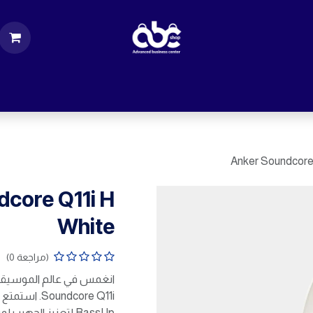
ت
قطع الكمبيوتر
اكسسورات كمبيوتر
إكسس
Anker Soundcore 
dcore Q11i H
White
(مراجعة 0)
BassUp لتعزيز الجه