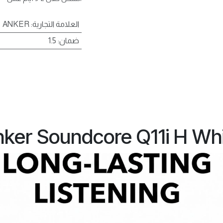
العلامة التجارية
:
ANKER
ضمان
:
1.5
ker Soundcore Q11i H Wh