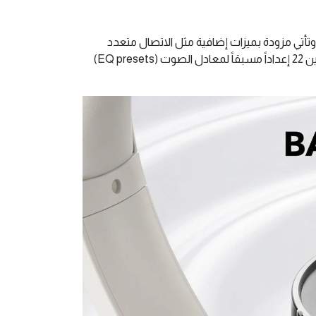
اتصالاً مستقراً ونطاقاً واسعاً يصل إلى 14 متراً. وتأتي مزودة بميزات إضافية مثل الاتصال متعدد
النقاط (Multi-Point connection) للتبديل السلس بين جهازين، ودعم التطبيق الخاص بـ Soundcore الذي يتيح لك الاختيار من بين 22 إعداداً مسبقاً لمعادل الصوت (EQ presets)