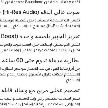
تُقدم هذه السماعة من Soundcore مجموعة من الخصائص التقنية والعملية التي تجعلها خياراً ممتازاً في فئتها السعرية، وتتوزع مميزاتها كالتالي:
صوت عالي الدقة (Hi-Res Audio) عبر محركات 40 ملم
تضمن لك السماعة الاستمتاع بكل تفصيلة موسيقية 
الدقة (Hi-Res Audio)، مما يتيح لك الاستماع إلى مساراتك المفضلة بنقاء فائق وتوازن دقيق بين الترددات، لتحاكي تجربة الاستوديو الاحترافية.
تعزيز الجهير بلمسة واحدة (One-Touch Bass Boost)
لمحبي الموسيقى الإيقاعية مثل الهيب هوب والموسيقى الإلكترونية (EDM)
تحليل الترددات المنخفضة وتعزيزها في الوقت الفعلي، مما يمنحك صوتاً جهيراً (Bass) أعمق
بطارية مذهلة تدوم حتى 60 ساعة مع شحن سريع
من أبرز نقاط القوة في هذا الإصدار هو عمر البطارية ا
الاستماع.
تصميم عملي مريح مع وسائد قابلة 
الافتراضي للسماعة عبر إمكانية استبدال الوسائد ال