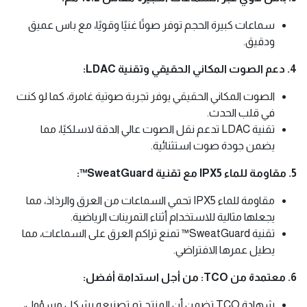
سماعات كبيرة الحجم توفر صوتًا غنيًا وقويًا، مع باس عميق
ودقيق.
4. دعم الصوت المكاني الحقيقي وتقنية LDAC:
الصوت المكاني الحقيقي يوفر تجربة صوتية غامرة، كما لو كنت
في قلب الحدث.
تقنية LDAC تدعم نقل الصوت عالي الدقة لاسلكيًا، مما
يضمن جودة صوت استثنائية.
5. مقاومة للماء IPX5 مع تقنية SweatGuard™️:
مقاومة للماء IPX5 تحمي السماعات من العرق والرذاذ، مما
يجعلها مثالية للاستخدام أثناء التمرينات الرياضية.
تقنية SweatGuard™️ تمنع تراكم العرق على السماعات، مما
يطيل عمرها الافتراضي.
6. معتمدة من TCO: من أجل استدامة أفضل:
شهادة TCO تضمن أن المنتج تم تصنيعه بشكل مسؤول،