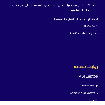
23 شارع يوسف عباس - بجوار بنك مصر - المنطقة الاولى مدينة نصر -
محافظة القاهرة
من : 12 م - الي : 10 م - جميع أيام الاسبوع
01225777726
info@abcshop-eg.com
روابط مهمة
MSI Laptop
ASUS laptop
Samsung Odyssey G5
اللوحة الأم