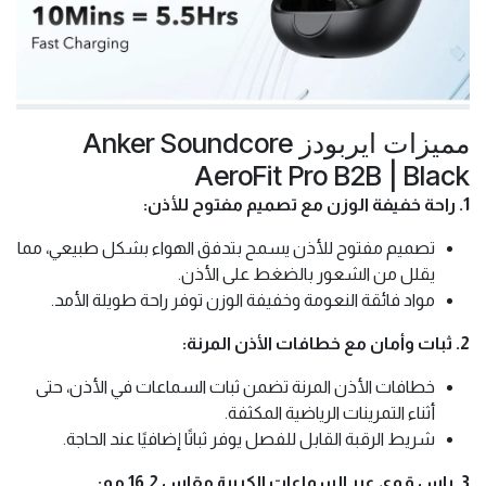
مميزات ايربودز Anker Soundcore
AeroFit Pro B2B | Black
1. راحة خفيفة الوزن مع تصميم مفتوح للأذن:
تصميم مفتوح للأذن يسمح بتدفق الهواء بشكل طبيعي، مما
يقلل من الشعور بالضغط على الأذن.
مواد فائقة النعومة وخفيفة الوزن توفر راحة طويلة الأمد.
2. ثبات وأمان مع خطافات الأذن المرنة:
خطافات الأذن المرنة تضمن ثبات السماعات في الأذن، حتى
أثناء التمرينات الرياضية المكثفة.
شريط الرقبة القابل للفصل يوفر ثباتًا إضافيًا عند الحاجة.
3. باس قوي عبر السماعات الكبيرة مقاس 16.2 مم: