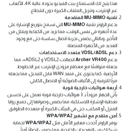
هذا يتيح لك الاستمتاع ببث الفيديو بجودة عالية 4K، الألعاب
عبر الإنترنت، وتنزيل الملفات الكبيرة دون انقطاع.
تقنية MU-MIMO المتقدمة
يدعم الراوتر تقنية
MU-MIMO
التي تسمح بتوزيع الإشارة على
عدة أجهزة في نفس الوقت، مما يزيد من الكفاءة ويقلل من
التأخير، وبالتالي يضمن تجربة اتصال سلسة حتى مع وجود
العديد من الأجهزة المتصلة.
دعم VDSL/ADSL متعدد الاستخدامات
يدعم
Archer VR400
اتصالات VDSL2 و ADSL2+، مما
يجعله متوافقًا مع معظم مزودي الإنترنت عبر الخطوط
الأرضية. كما يحتوي على منفذ WAN قابل للتبديل، مما يجعله
مرنًا للترقية إلى الألياف الضوئية أو الاتصال الكابلي.
أربعة هوائيات خارجية قوية
يأتي الجهاز مزوداً بـ 3 هوائيات خارجية قوية تعمل على تحسين
تغطية الإشارة اللاسلكية، مما يضمن وصولها إلى جميع زوايا
المنزل أو المكتب، حتى في البيئات الكبيرة أو متعددة الطوابق.
أمن متقدم مع تشفير WPA/WPA2
يوفر الراوتر أحدث معايير الأمان مثل
WPA/WPA2
لحماية
شبكتك من التهديدات الخارجية، مما يضمن اتصالاً آمناً