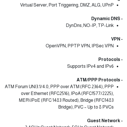
Virtual Server, Port Triggering, DMZ, ALG, UPnP
- Dynamic DNS
DynDns, NO-IP, TP-Link
- VPN
OpenVPN, PPTP VPN, IPSec VPN
- Protocols
Supports IPv4 and IPv6
- ATM/PPP Protocols
ATM Forum UNI3.1/4.0, PPP over ATM (RFC 2364), PPP
over Ethernet (RFC2516), IPoA (RFC1577/2225),
MER\IPoE (RFC 1483 Routed), Bridge (RFC1483
Bridge), PVC – Up to 8 PVCs
- Guest Network