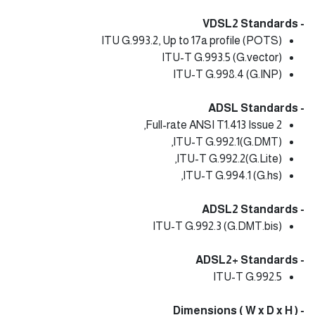
- VDSL2 Standards
ITU G.993.2, Up to 17a profile (POTS)
ITU-T G.993.5 (G.vector)
ITU-T G.998.4 (G.INP)
- ADSL Standards
Full-rate ANSI T1.413 Issue 2,
ITU-T G.992.1(G.DMT),
ITU-T G.992.2(G.Lite),
ITU-T G.994.1 (G.hs),
- ADSL2 Standards
ITU-T G.992.3 (G.DMT.bis)
- ADSL2+ Standards
ITU-T G.992.5
- Dimensions ( W x D x H )