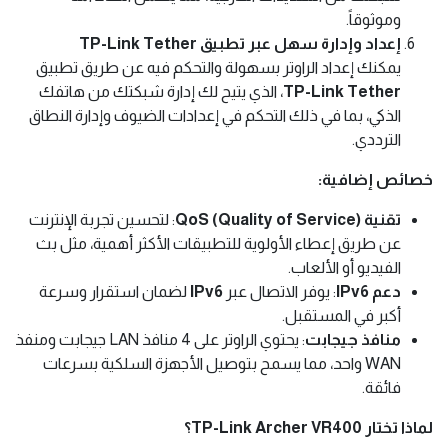
وموثوقاً.
إعداد وإدارة سهل عبر تطبيق TP-Link Tether
يمكنك إعداد الراوتر بسهولة والتحكم فيه عن طريق تطبيق
TP-Link Tether
، الذي يتيح لك إدارة شبكتك من هاتفك
الذكي، بما في ذلك التحكم في إعدادات الضيوف وإدارة النطاق
الترددي.
خصائص إضافية:
تقنية QoS (Quality of Service)
: لتحسين تجربة الإنترنت
عن طريق إعطاء الأولوية للتطبيقات الأكثر أهمية، مثل بث
الفيديو أو الألعاب.
دعم IPv6
: يوفر الاتصال عبر
IPv6
لضمان استقرار وسرعة
أكبر في المستقبل.
منافذ جيجابت
: يحتوي الراوتر على 4 منافذ LAN جيجابت ومنفذ
WAN واحد، مما يسمح بتوصيل الأجهزة السلكية بسرعات
فائقة.
لماذا تختار TP-Link Archer VR400؟