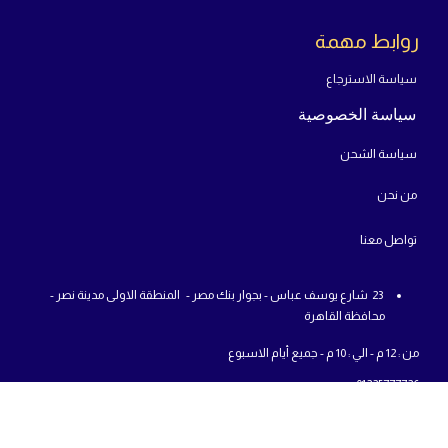
روابط مهمة
سياسة الاسترجاع
سياسة الخصوصية
سياسة الشحن
من
نحن
تواص
ل معنا
23 شارع يوسف عباس - بجوار بنك مصر - المنطقة الاولى مدينة نصر -
محافظة القاهرة
من : 12 م - الي : 10 م - جميع أيام الاسبوع
01225777726
info@abcshop-eg.com