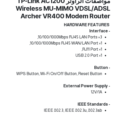
مواصفات الراوتر TP-Link AC1200
Wireless MU-MIMO VDSL/ADSL
Archer VR400 Modem Router
HARDWARE FEATURES
- Interface
3× 10/100/1000Mbps RJ45 LAN Ports,
1× 10/100/1000Mbps RJ45 WAN/LAN Port,
1× RJ11 Port,
1× USB 2.0 Port
- Button
WPS Button, Wi-Fi On/Off Button, Reset Button
- External Power Supply
12V/1A
- IEEE Standards
IEEE 802.3, IEEE 802.3u, 802.3ab