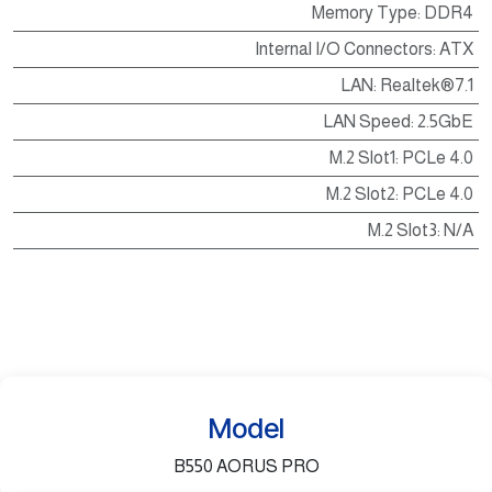
Memory Type
:
DDR4
Internal I/O Connectors
:
ATX
LAN
:
Realtek®7.1
LAN Speed
:
2.5GbE
M.2 Slot1
:
PCLe 4.0
M.2 Slot2
:
PCLe 4.0
M.2 Slot3
:
N/A
Model
B550 AORUS PRO