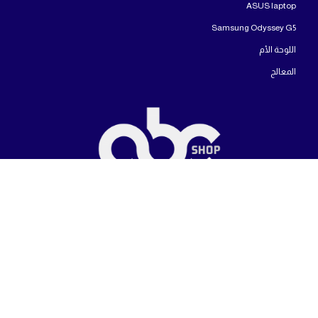
ASUS laptop
Samsung Odyssey G5
اللوحة الأم
المعالج
شركة ايه بى سى شوب للاجهزة الإليكترونية المتخصصة فى بيع مختلف أنواع أجهزة
الكمبيوتر وتجميعات الالعاب وأجهزة اللابتوب والشاشات بمختلف أنواعها.
حقوق النشر محفوظة لشركة ABC Shop
الْعَرَبيّة