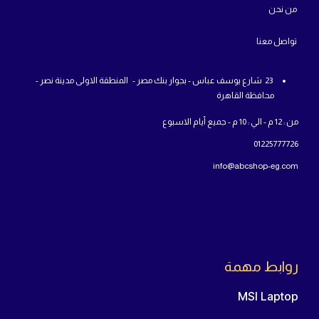
من
نحن
تواص
ل معنا
23 شارع يوسف عباس - بجوار بنك مصر - المنطقة الاولى مدينة نصر -
محافظة القاهرة
من : 12 م - الي : 10 م - جميع أيام الاسبوع
01225777726
info@abcshop-eg.com
روابط مهمة
MSI Laptop