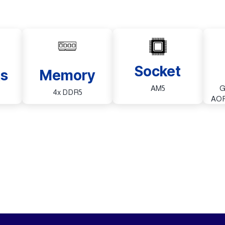
Socket
ts
Memory
AM5
G
4x DDR5
AOR