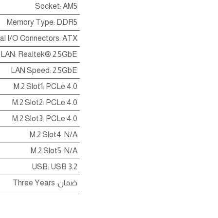
Socket
:
AM5
Memory Type
:
DDR5
nal I/O Connectors
:
ATX
LAN
:
Realtek® 2.5GbE
LAN Speed
:
2.5GbE
M.2 Slot1
:
PCLe 4.0
M.2 Slot2
:
PCLe 4.0
M.2 Slot3
:
PCLe 4.0
M.2 Slot4
:
N/A
M.2 Slot5
:
N/A
USB
:
USB 3.2
ضمان
:
Three Years