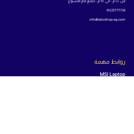
من : 12 م - الي : 10 م - جميع أيام الاسبوع
01225777726
info@abcshop-eg.com
روابط مهمة
MSI Laptop
ASUS laptop
Samsung Odyssey G5
اللوحة الأم
المعالج