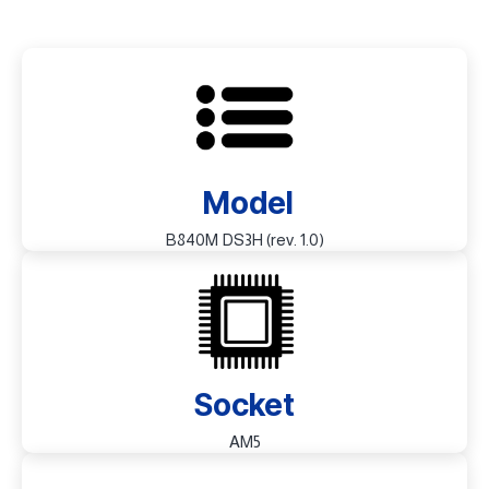
Model
B840M DS3H (rev. 1.0)
Socket
AM5