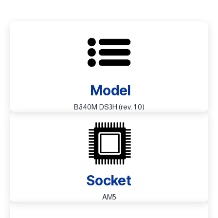
Model
B840M DS3H (rev. 1.0)
Socket
AM5