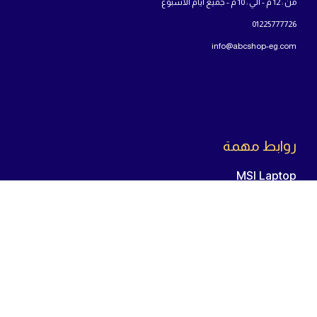
من : 12 م - الي : 10 م - جميع أيام الاسبوع
01225777726
info@abcshop-eg.com
روابط مهمة
MSI Laptop
ASUS laptop
Samsung Odyssey G5
اللوحة الأم
المعالج