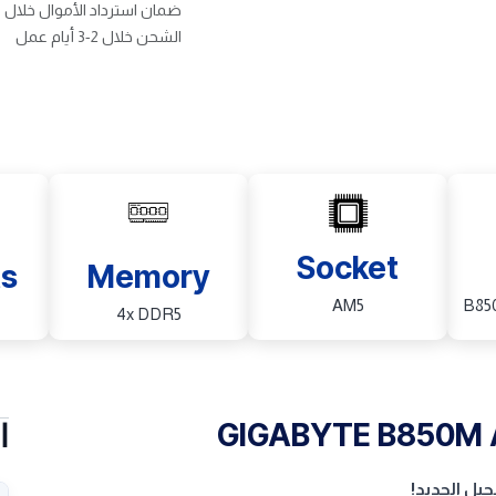
ضمان استرداد الأموال خلال 30 يوم
الشحن خلال 2-3 أيام عمل
Socket
ts
Memory
AM5
B85
4x DDR5
GIGABYTE B850M AO
ا
يل الجديد!