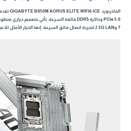
7 و2.5G LAN لتجربة اتصال فائق السرعة. إنها الخيار الأمثل للاعبين والمبدعين الذين يبحثون عن أداء لا يُضاهى وجودة بناء عالية.