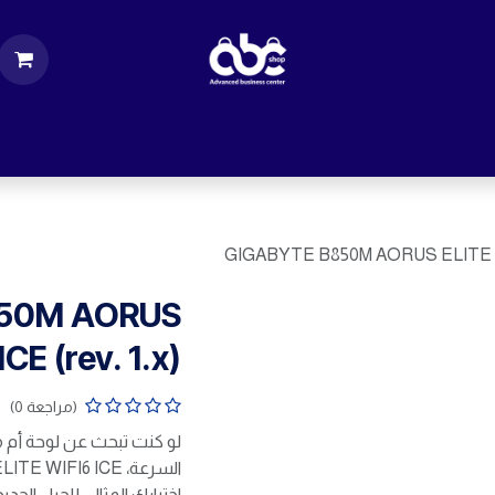
ت
قطع الكمبيوتر
اكسسورات كمبيوتر
إكسس
GIGABYTE B850M AORUS ELITE WIF
850M AORUS
CE (rev. 1.x)
(مراجعة 0)
لو كنت تبحث عن لوحة أم م
اختيارك المثالي للجيل الجديد من 