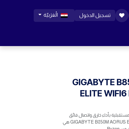
الْعَرَبيّة
تسجيل الدخول
ورات موبايل
مساعدة
المدونة
الوظائف
GIGABYTE B
ELITE WIFI6 I
ستقبلية بأداء خارق واتصال فائق
السرعة، GIGABYTE B850M AORUS ELITE WIFI6 ICE هي
Ryzen.