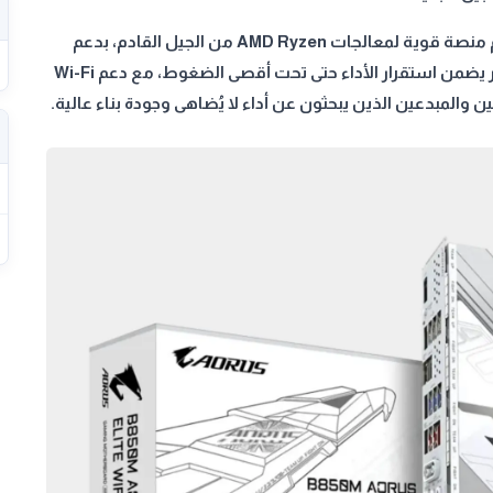
الماذربورد GIGABYTE B850M AORUS ELITE WIFI6 ICE تقدم منصة قوية لمعالجات AMD Ryzen من الجيل القادم، بدعم
PCIe 5.0 وذاكرة DDR5 فائقة السرعة. تأتي بتصميم حراري متطور يضمن استقرار الأداء حتى تحت أقصى الضغوط، مع دعم Wi-Fi