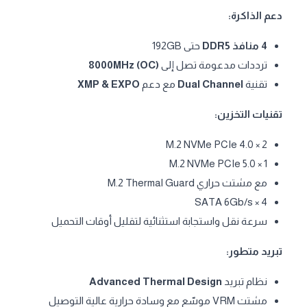
دعم الذاكرة:
4 منافذ DDR5
حتى 192GB
ترددات مدعومة تصل إلى
8000MHz (OC)
تقنية
Dual Channel
مع دعم
XMP & EXPO
تقنيات التخزين:
2 × M.2 NVMe PCIe 4.0
1 × M.2 NVMe PCIe 5.0
مع مشتت حراري M.2 Thermal Guard
4 × SATA 6Gb/s
سرعة نقل واستجابة استثنائية لتقليل أوقات التحميل
تبريد متطور:
نظام تبريد
Advanced Thermal Design
مشتت VRM موسّع مع وسادة حرارية عالية التوصيل