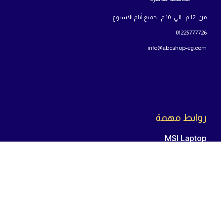
من : 12 م - الي : 10 م - جميع أيام الاسبوع
01225777726
info@abcshop-eg.com
روابط مهمة
MSI Laptop
ASUS laptop
Samsung Odyssey G5
اللوحة الأم
المعالج