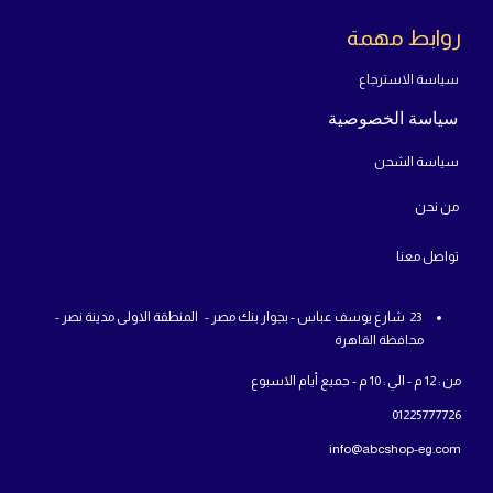
روابط مهمة
سياسة الاسترجاع
سياسة الخصوصية
سياسة الشحن
من
نحن
تواص
ل معنا
23 شارع يوسف عباس - بجوار بنك مصر - المنطقة الاولى مدينة نصر -
محافظة القاهرة
من : 12 م - الي : 10 م - جميع أيام الاسبوع
01225777726
info@abcshop-eg.com