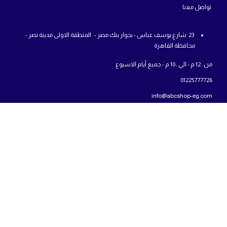
تواص
ل معنا
23 شارع يوسف عباس - بجوار بنك مصر - المنطقة الاولى مدينة نصر -
محافظة القاهرة
من : 12 م - الي : 10 م - جميع أيام الاسبوع
01225777726
info@abcshop-eg.com
روابط مهمة
MSI Laptop
ASUS laptop
Samsung Odyssey G5