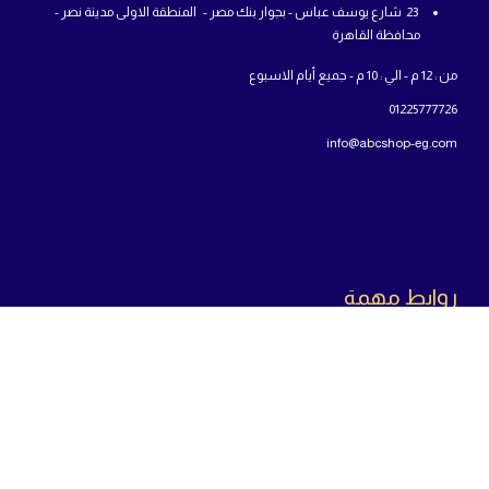
23 شارع يوسف عباس - بجوار بنك مصر - المنطقة الاولى مدينة نصر -
محافظة القاهرة
من : 12 م - الي : 10 م - جميع أيام الاسبوع
01225777726
info@abcshop-eg.com
روابط مهمة
MSI Laptop
ASUS laptop
Samsung Odyssey G5
اللوحة الأم
المعالج