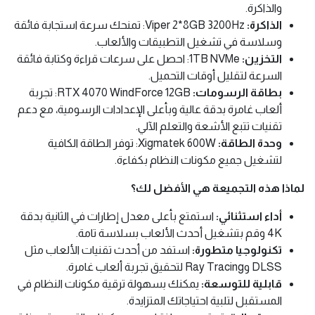
والذاكرة.
الذاكرة:
Viper 2*8GB 3200Hz: تمنحك سرعة استجابة فائقة
وسلاسة في تشغيل التطبيقات والألعاب.
التخزين:
1TB NVMe: احصل على سرعات قراءة وكتابة فائقة
السرعة لتقليل أوقات التحميل.
بطاقة الرسومات:
RTX 4070 WindForce 12GB: تجربة
ألعاب غامرة بدقة عالية وبأعلى الإعدادات الرسومية، مع دعم
تقنيات تتبع الأشعة والتعلم الآلي.
وحدة الطاقة:
Xigmatek 600W: توفر الطاقة الكافية
لتشغيل جميع مكونات النظام بكفاءة.
لماذا هذه التجميعة هي الأفضل لك؟
أداء استثنائي:
استمتع بأعلى معدل إطارات في الثانية بدقة
4K وقم بتشغيل أحدث الألعاب بسلاسة تامة.
تكنولوجيا متطورة:
استفد من أحدث تقنيات الألعاب مثل
DLSS وRay Tracing لتحقيق تجربة ألعاب غامرة.
قابلية للتوسعة:
يمكنك بسهولة ترقية مكونات النظام في
المستقبل لتلبية احتياجاتك المتزايدة.