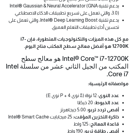
معالج i7-12700K هو الخيار الأمثل للمستخدمين الذين
يطالبون بأقصى أداء من أجهزة الكمبيوتر الخاصة بهم. سواء
كنت لاعبًا متحمسًا أو محترفًا في الإنتاجية، فإن i7-12700K لن
يخيب ظنك.
اشترِ i7-12700K اليوم واختبر قوة معالجة سطح المكتب
الحقيقية!
بالإضافة إلى الميزات المذكورة أعلاه، إليك بعض الفوائد
الإضافية لـ i7-12700K:
يدعم تقنية Intel® Thread Director، والتي تعمل على تحسين
توزيع عبء العمل عبر جميع نوى المعالج.
يدعم تقنية Intel® Gaussian & Neural Accelerator (GNA
3.0)، والتي تعمل على تسريع تطبيقات الذكاء الاصطناعي.
يدعم تقنية Intel® Deep Learning Boost، والتي تعمل على
تحسين أداء تطبيقات التعلم العميق.
مع كل هذه الميزات والتكنولوجيات المتطورة، فإن i7-