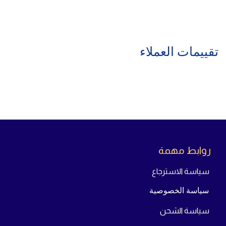
سعر
المعالج
Intel® Core™ i7-12700K
فى مصر حاليا فى الفئة
الاقتصادية المتوسطة والتى تتناسب مع اغلب الطلاب والموظفين
والشركات
شاهد أيضًا:
تابعنا دائمًأ للحصول على أفضل العروض من خلال
موقعنا
ABCshop-eg.com
أو من خلال
صفحتنا على الفيسبوك
تقييمات العملاء