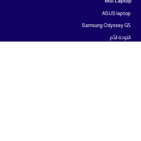
من : 12 م - الي : 10 م - جميع أيام الاسبوع
01225777726
info@abcshop-eg.com
روابط مهمة
MSI Laptop
ASUS laptop
Samsung Odyssey G5
اللوحة الأم