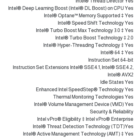
PCI Express Revision 5.0 and 4.0
PCI Express Configurations ‡ Up to 1x16+4, 2x8+4
Max # of PCI Express Lanes 20
Package Specifications
Sockets Supported FCLGA1700
Max CPU Configuration1
Thermal Solution Specification PCG 2020A
TJUNCTION 100°C
Package Size45.0 mm x 37.5 mm
Max Operating Temperature 100 °C
Advanced Technologies
Intel® Gaussian & Neural Accelerator 3.0
Intel® Thread Director Yes
Intel® Deep Learning Boost (Intel® DL Boost) on CPU Yes
Intel® Optane™ Memory Supported ‡ Yes
Intel® Speed Shift Technology Yes
Intel® Turbo Boost Max Technology 3.0 ‡ Yes
Intel® Turbo Boost Technology ‡ 2.0
Intel® Hyper-Threading Technology ‡ Yes