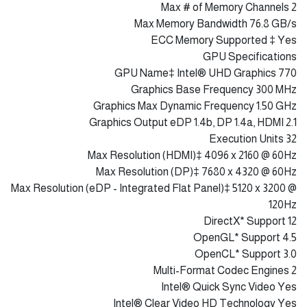
Processor Base Power 125 W
Maximum Turbo Power 190 W
Supplemental Information
Marketing StatusLaunched
Launch Date Q4'21
Embedded Options Available No
Use Conditions PC/Client/Tablet, Workstation
DatasheetView now
Memory Specifications
Max Memory Size (dependent on memory type) 128 GB
Memory Types Up to DDR5 4800 MT/s
Up to DDR4 3200 MT/s
Max # of Memory Channels 2
Max Memory Bandwidth 76.8 GB/s
ECC Memory Supported ‡ Yes
GPU Specifications
GPU Name‡ Intel® UHD Graphics 770
Graphics Base Frequency 300 MHz