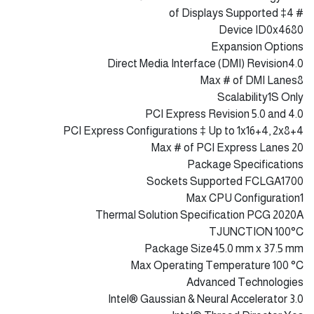
Graphics Max Dynamic Frequency 1.50 GHz
Graphics Output eDP 1.4b, DP 1.4a, HDMI 2.1
Execution Units 32
Max Resolution (HDMI)‡ 4096 x 2160 @ 60Hz
Max Resolution (DP)‡ 7680 x 4320 @ 60Hz
Max Resolution (eDP - Integrated Flat Panel)‡ 5120 x 3200 @
120Hz
DirectX* Support 12
OpenGL* Support 4.5
OpenCL* Support 3.0
Multi-Format Codec Engines 2
Intel® Quick Sync Video Yes
Intel® Clear Video HD Technology Yes
# of Displays Supported ‡4
Device ID0x4680
Expansion Options
Direct Media Interface (DMI) Revision4.0
Max # of DMI Lanes8
Scalability1S Only