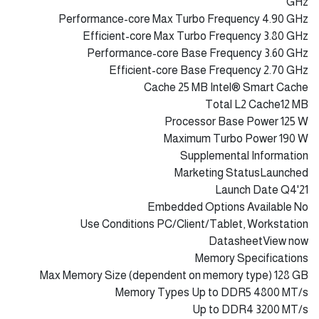
Code NameProducts formerly Alder Lake
Vertical SegmentDesktop
Processor Number i7-12700K
Lithography Intel 7
Recommended Customer Price $450.00-$460.00
CPU Specifications
Total Cores 12
# of Performance-cores8
# of Efficient-cores4
Total Threads 20
Max Turbo Frequency 5.00 GHz
Intel® Turbo Boost Max Technology 3.0 Frequency ‡ 5.00
GHz
Performance-core Max Turbo Frequency 4.90 GHz
Efficient-core Max Turbo Frequency 3.80 GHz
Performance-core Base Frequency 3.60 GHz
Efficient-core Base Frequency 2.70 GHz
Cache 25 MB Intel® Smart Cache
Total L2 Cache12 MB