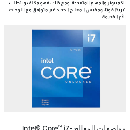
الطاقة.
يدعم ذاكرة الوصول العشوائي DDR5 و PCIe 5.0.
قابل للفتح لزيادة سرعة التشغيل.
عيوبه:
سعره مرتفع.
يتطلب تبريدًا قويًا.
مقبس المعالج LGA1700 جديد غير متوافق مع اللوحات الأم
القديمة.
بشكل عام، يعد Intel® Core™ i7-12700K خيارًا ممتازًا
للمستخدمين الذين يبحثون عن أفضل أداء ممكن لألعاب
الكمبيوتر والمهام المتعددة. ومع ذلك، فهو مكلف ويتطلب
تبريدًا قويًا، ومقبس المعالج الجديد غير متوافق مع اللوحات
الأم القديمة.