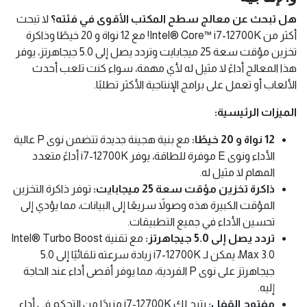
مميزات المعالج Intel® Core™ i7-
12700K
25MB Cache 8 Core 20 Threads LGA1700
Intel® Core™ i7-12700K: قوة فائقة للألعاب
والإنتاجية
هل تبحث عن معالج سطح المكتب الأقوى في فئته؟
لا تبحث
أكثر من Intel® Core™ i7-12700K! مع 12 نواة و 20 خيطًا وذاكرة
تخزين مؤقت سعة 25 ميجابايت وتردد يصل إلى 5.0 جيجاهرتز، يوفر
هذا المعالج أداءً لا مثيل له لأي مهمة، سواء كنت تلعب أحدث
الألعاب أو تعمل على برامج الإنتاجية الأكثر تطلبًا.