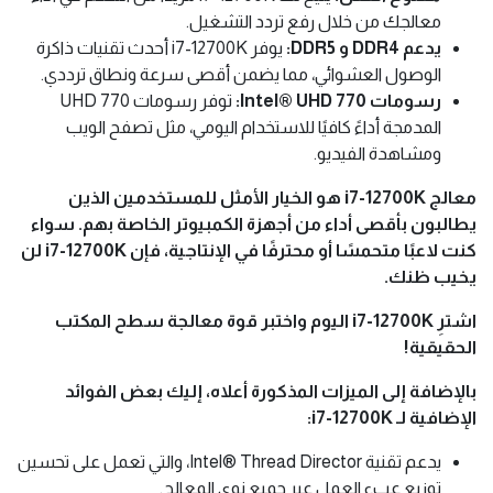
الميزات الرئيسية:
12 نواة و 20 خيطًا:
مع بنية هجينة جديدة تتضمن نوى P عالية
الأداء ونوى E موفرة للطاقة، يوفر i7-12700K أداءً متعدد
المهام لا مثيل له.
ذاكرة تخزين مؤقت سعة 25 ميجابايت:
توفر ذاكرة التخزين
المؤقت الكبيرة هذه وصولاً سريعًا إلى البيانات، مما يؤدي إلى
تحسين الأداء في جميع التطبيقات.
تردد يصل إلى 5.0 جيجاهرتز:
مع تقنية Intel® Turbo Boost
Max 3.0، يمكن لـ i7-12700K زيادة سرعته تلقائيًا إلى 5.0
جيجاهرتز على نوى P الفردية، مما يوفر أقصى أداء عند الحاجة
إليه.
مفتوح القفل:
يتيح لك i7-12700K مزيدًا من التحكم في أداء
معالجك من خلال رفع تردد التشغيل.
يدعم DDR4 و DDR5:
يوفر i7-12700K أحدث تقنيات ذاكرة
الوصول العشوائي، مما يضمن أقصى سرعة ونطاق ترددي.
رسومات Intel® UHD 770:
توفر رسومات UHD 770
المدمجة أداءً كافيًا للاستخدام اليومي، مثل تصفح الويب
ومشاهدة الفيديو.