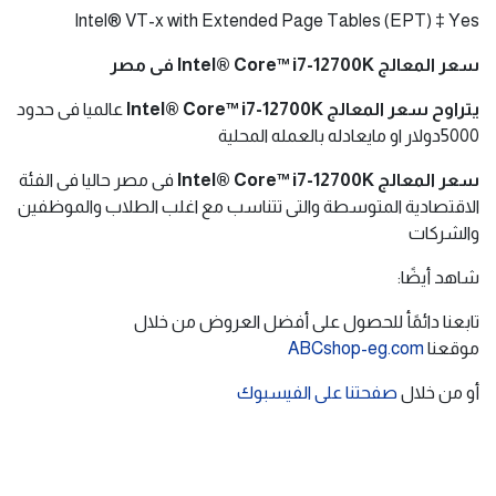
Intel® AES New Instructions Yes
Secure Key Yes
Intel® OS GuardYes
Intel® Trusted Execution Technology ‡ Yes
Execute Disable Bit ‡ Yes
Intel® Boot Guard Yes
Mode-based Execute Control (MBEC) Yes
Intel® Stable IT Platform Program (SIPP) Yes
Intel® Virtualization Technology with Redirect Protection
(VT-rp) ‡Yes
Intel® Virtualization Technology (VT-x) ‡ Yes
Intel® Virtualization Technology for Directed I/O (VT-d) ‡
Yes
Intel® VT-x with Extended Page Tables (EPT) ‡ Yes
سعر المعالج Intel® Core™ i7-12700K فى مصر
يتراوح سعر
المعالج
Intel® Core™ i7-12700K
عالميا فى حدود
5000دولار او مايعادله بالعمله المحلية