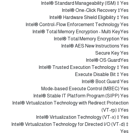
Intel® 64 ‡ Yes
Instruction Set 64-bit
Instruction Set Extensions Intel® SSE4.1, Intel® SSE4.2,
Intel® AVX2
Idle States Yes
Enhanced Intel SpeedStep® Technology Yes
Thermal Monitoring Technologies Yes
Intel® Volume Management Device (VMD) Yes
Security & Reliability
Intel vPro® Eligibility ‡ Intel vPro® Enterprise
Intel® Threat Detection Technology (TDT)Yes
Intel® Active Management Technology (AMT) ‡ Yes
Intel® Standard Manageability (ISM) ‡ Yes
Intel® One-Click Recovery ‡Yes
Intel® Hardware Shield Eligibility ‡ Yes
Intel® Control-Flow Enforcement Technology Yes
Intel® Total Memory Encryption - Multi KeyYes
Intel® Total Memory Encryption Yes