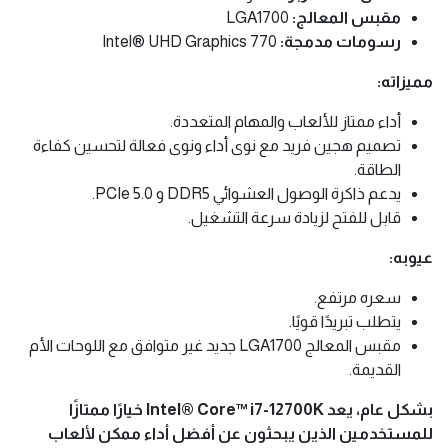
12700K هو أفضل معالج سطح المكتب متاح اليوم.
Intel® Core™ i7-12700K هو معالج سطح
المكتب من الجيل الثاني عشر من سلسلة Intel
Core i7.
مواصفاته الرئيسية:
عدد النوى:
12 نواة (8 نوى P + 4 نوى E)
عدد الخيوط:
20 خيطًا
أقصى تردد تربو:
5.00 جيجاهرتز
ذاكرة التخزين المؤقت:
25 ميجابايت Intel® Smart Cache
قاعدة المعالج:
125 واط
أقصى طاقة تربو:
190 واط
مقبس المعالج:
LGA1700
رسومات مدمجة:
Intel® UHD Graphics 770
مميزاته:
أداء ممتاز للألعاب والمهام المتعددة.
تصميم هجين فريد مع نوى أداء ونوى فعالة لتحسين كفاءة