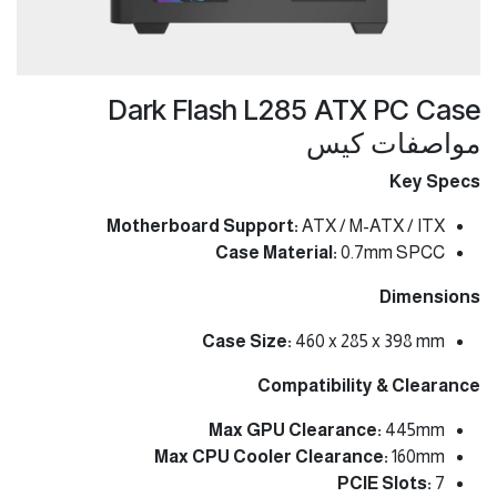
Dark Flash L285 ATX PC Case
مواصفات كيس
Key Specs
Motherboard Support:
ATX / M-ATX / ITX
Case Material:
0.7mm SPCC
Dimensions
Case Size:
460 x 285 x 398 mm
Compatibility & Clearance
Max GPU Clearance:
445mm
Max CPU Cooler Clearance:
160mm
PCIE Slots:
7