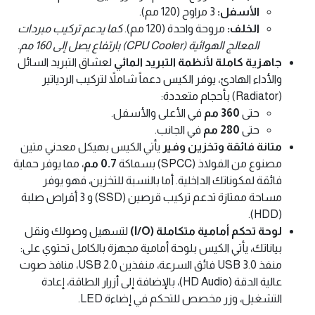
الأسفل:
3 مراوح (120 مم).
الخلف:
مروحة واحدة (120 مم).
كما يدعم تركيب مبردات
المعالج الهوائية (CPU Cooler) بارتفاع يصل إلى 160 مم.
جاهزية كاملة لأنظمة التبريد المائي
لعشاق التبريد السائل
والأداء الهادئ، يوفر الكيس دعماً شاملاً لتركيب الردياتير
(Radiator) بأحجام متعددة:
حتى
360 مم
في الأعلى والأسفل.
حتى
280 مم
في الجانب.
متانة فائقة وتخزين وفير
يأتي الكيس بهيكل معدني متين
مصنوع من الفولاذ (SPCC) بسماكة
0.7 مم
، مما يوفر حماية
فائقة لمكوناتك الداخلية. أما بالنسبة للتخزين، فهو يوفر
مساحة ممتازة تدعم تركيب قرصين (SSD) و 3 أقراص صلبة
(HDD).
لوحة تحكم أمامية متكاملة (I/O)
لتسهيل وصولك ونقل
بياناتك، يأتي الكيس بلوحة أمامية مجهزة بالكامل تحتوي على:
منفذ USB 3.0 فائق السرعة، منفذين USB 2.0، منافذ صوت
عالية الدقة (HD Audio)، بالإضافة إلى أزرار الطاقة، إعادة
التشغيل، وزر مخصص للتحكم في إضاءة LED.