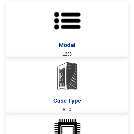
Model
L285
Case Type
ATX