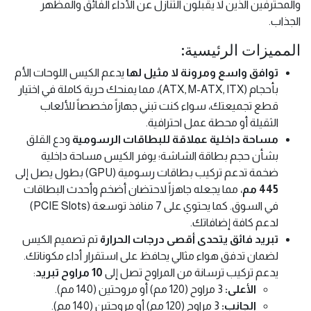
والمحترفين الذين لا يقبلون التنازل عن الأداء الفائق والمظهر
الجذاب.
المميزات الرئيسية:
توافق واسع ومرونة لا مثيل لها
يدعم الكيس اللوحات الأم
بأحجام (ATX, M-ATX, ITX)، مما يمنحك حرية كاملة في اختيار
قطع تجميعتك، سواء كنت تبني جهازاً مخصصاً للألعاب
الثقيلة أو محطة عمل احترافية.
مساحة داخلية عملاقة للبطاقات الرسومية
ودع القلق
بشأن حجم بطاقة الشاشة؛ يوفر الكيس مساحة داخلية
ضخمة تدعم تركيب بطاقات رسومية (GPU) بطول يصل إلى
445 مم
، مما يجعله جاهزاً لاحتضان أضخم وأحدث البطاقات
في السوق. كما يحتوي على 7 منافذ توسعة (PCIE Slots)
لدعم كافة إضافاتك.
تبريد فائق يتحدى أقصى درجات الحرارة
تم تصميم الكيس
لضمان تدفق هواء مثالي يحافظ على استقرار أداء مكوناتك.
يدعم تركيب ترسانة من المراوح تصل إلى
10 مراوح تبريد
:
الأعلى:
3 مراوح (120 مم) أو مروحتين (140 مم).
الجانب:
3 مراوح (120 مم) أو مروحتين (140 مم).