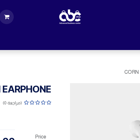
ت
قطع الكمبيوتر
اكسسورات كمبيوتر
إكسس
CORN
 EARPHONE
(مراجعة 0)
Price