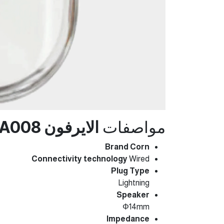
مواصفات
الايرفون CORN EARPHONE EA008
Brand Corn
Connectivity technology
Wired
Plug Type
Lightning
Speaker
Φ14mm
Impedance