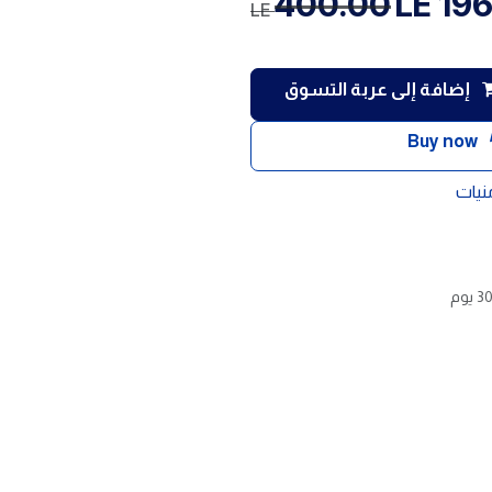
400.00
LE
196
LE
إضافة إلى عربة التسوق
Buy now
منيات