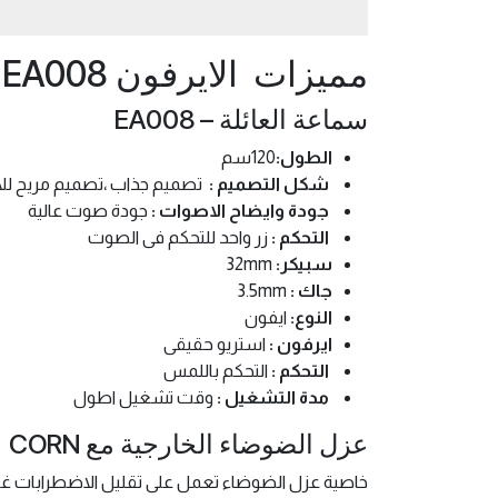
مميزات الايرفون CORN EARPHONE EA008
سماعة العائلة – EA008
الطول:
120سم
شكل التصميم :
تصميم جذاب ،تصميم مريح للا
جودة وايضاح الاصوات :
جودة صوت عالية
التحكم :
زر واحد للتحكم فى الصوت
سبيكر:
32mm
جاك :
3.5mm
النوع:
ايفون
ايرفون :
استريو حقيقى
التحكم :
التحكم باللمس
مدة التشغيل :
وقت تشغيل اطول
عزل الضوضاء الخارجية مع CORN
خاصية عزل الضوضاء تعمل على تقليل الاضطرابات غير