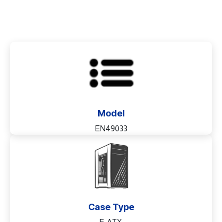
Model
EN49033
Case Type
E-ATX