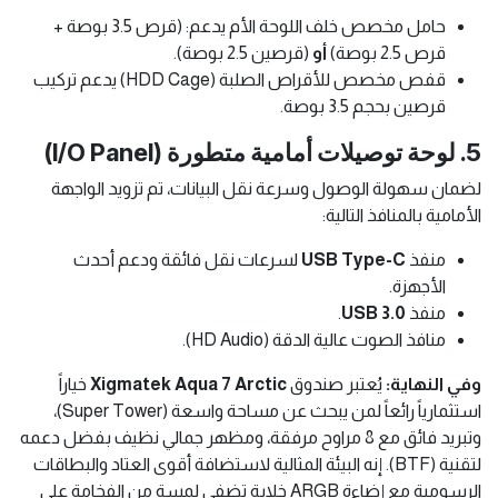
حامل مخصص خلف اللوحة الأم يدعم: (قرص 3.5 بوصة +
قرص 2.5 بوصة)
أو
(قرصين 2.5 بوصة).
قفص مخصص للأقراص الصلبة (HDD Cage) يدعم تركيب
قرصين بحجم 3.5 بوصة.
5. لوحة توصيلات أمامية متطورة (I/O Panel)
لضمان سهولة الوصول وسرعة نقل البيانات، تم تزويد الواجهة
الأمامية بالمنافذ التالية:
منفذ
USB Type-C
لسرعات نقل فائقة ودعم أحدث
الأجهزة.
منفذ
USB 3.0
.
منافذ الصوت عالية الدقة (HD Audio).
وفي النهاية:
يُعتبر صندوق
Xigmatek Aqua 7 Arctic
خياراً
استثمارياً رائعاً لمن يبحث عن مساحة واسعة (Super Tower)،
وتبريد فائق مع 8 مراوح مرفقة، ومظهر جمالي نظيف بفضل دعمه
لتقنية (BTF). إنه البيئة المثالية لاستضافة أقوى العتاد والبطاقات
الرسومية مع إضاءة ARGB خلابة تضفي لمسة من الفخامة على