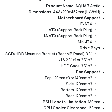
Product Name:
AQUA 7 Arctic
Dimensions:
448x290x467mm (LxWxH)
Motherboard Support:
E-ATX
ATX (Support Back Plug)
M-ATX (Support Back Plug)
Mini-ITX
Drive Bays:
SSD/HDD Mounting Bracket (Rear MB Panel): 3.5″
x1 & 2.5″ x1 or 2.5″ x2
HDD Cage: 3.5″ x2
Fan Support:
Top: 120mm x3 or 140mm x2
Side: 120mm x3
Bottom: 120mm x3
Rear: 120mm x2
PSU Length Limitation:
180mm
CPU Cooler Clearance:
165mm