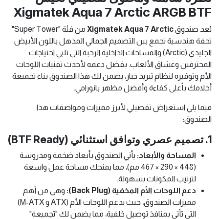
Xigmatek Aqua 7 Arctic ARGB BTF
يُعد صندوق
Xigmatek Aqua 7 Arctic
من فئة "Super Tower"
تحفة هندسية تجمع بين التصميم الجمالي المذهل باللون الأبيض
الجليدي (Arctic) والمساحات الداخلية الرحبة التي تلبي احتياجات
المحترفين وعشاق الألعاب. بفضل دعمه لأحدث تقنيات اللوحات
الأم وتوفيره لنظام تبريد جبار، يضمن لك هذا الصندوق بناء تجميعة
أحلامك بأعلى كفاءة وأفضل مظهر بانورامي.
فيما يلي استعراض تفصيلي لأبرز مميزات ومواصفات هذا
الصندوق:
1. تصميم عصري وتوافق استثنائي (BTF Ready)
المساحة والأبعاد:
يأتي الصندوق بأبعاد ضخمة ومدروسة
(448 × 290 × 467 مم)، مما يمنحك مساحة عمل واسعة
لترتيب المكونات بسهولة.
دعم اللوحات الأم المخفية (Back Plug):
وهي من أهم
مميزات الصندوق، حيث يدعم اللوحات الأم (ATX و M-ATX)
التي تأتي بمنافذ توصيل خلفية، مما يضمن لك "تجميعة"