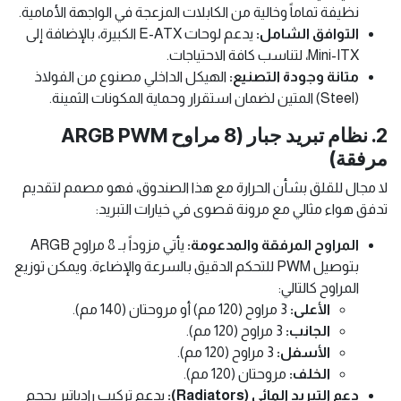
نظيفة تماماً وخالية من الكابلات المزعجة في الواجهة الأمامية.
التوافق الشامل:
يدعم لوحات E-ATX الكبيرة، بالإضافة إلى
Mini-ITX، لتناسب كافة الاحتياجات.
متانة وجودة التصنيع:
الهيكل الداخلي مصنوع من الفولاذ
(Steel) المتين لضمان استقرار وحماية المكونات الثمينة.
2. نظام تبريد جبار (8 مراوح ARGB PWM
مرفقة)
لا مجال للقلق بشأن الحرارة مع هذا الصندوق، فهو مصمم لتقديم
تدفق هواء مثالي مع مرونة قصوى في خيارات التبريد:
المراوح المرفقة والمدعومة:
يأتي مزوداً بـ 8 مراوح ARGB
بتوصيل PWM للتحكم الدقيق بالسرعة والإضاءة. ويمكن توزيع
المراوح كالتالي:
الأعلى:
3 مراوح (120 مم) أو مروحتان (140 مم).
الجانب:
3 مراوح (120 مم).
الأسفل:
3 مراوح (120 مم).
الخلف:
مروحتان (120 مم).
دعم التبريد المائي (Radiators):
يدعم تركيب رادياتير بحجم