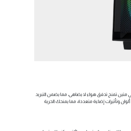
شبك معدني متين تمنح تدفق هواء لا يضاهى، مما يضمن التبريد
ك تخصيص مظهر جهازك من خلال ألوان وتأثيرات إضاءة متعددة، مما يمنحك الحرية