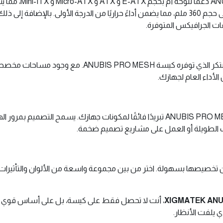
مع التصميم الداخلي
ما يصل إلى 7 مراوح بحجم 120 ملم، أو مبردات مائية حتى حجم 360 ملم، مما يضمن أداءً حراريًا من
تخلص من الفوضى واستمتع بنظام إدارة الكابلات المبتكر الذ
لأداء العام لجهازك.
بفضل الواجهة الأمامية الشبكية بالكامل، تضمن ANUBIS PRO MESH تبريدًا فائقًا لمكونات جه
ب الطويلة أو العمل على مشاريع تصميم ضخمة.
ضاءة ARGB المذهلة التي يمكن تخصيصها بسهولة. اختر من بين مجموعة واسعة من الألوان
XIGMATEK ANU
، أنت لا تحصل فقط على كيسة، بل على أساس قوي يم
ي يلفت الأنظار.