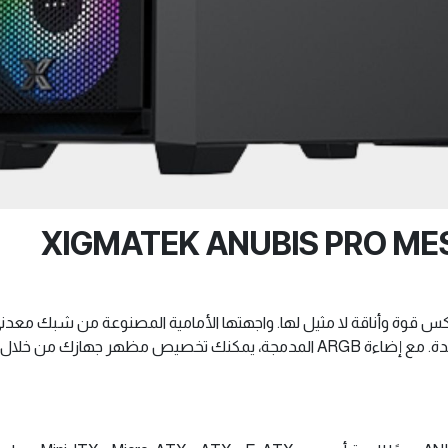
ANUBIS  بتصميم فريد يعكس قوة وأناقة لا مثيل لها. واجهتها الأمامية المصنوعة من 
الأمثل لمكونات جهازك حتى في ظل الظروف الأكثر حدة. مع إضاءة ARGB المدمجة، يمكن