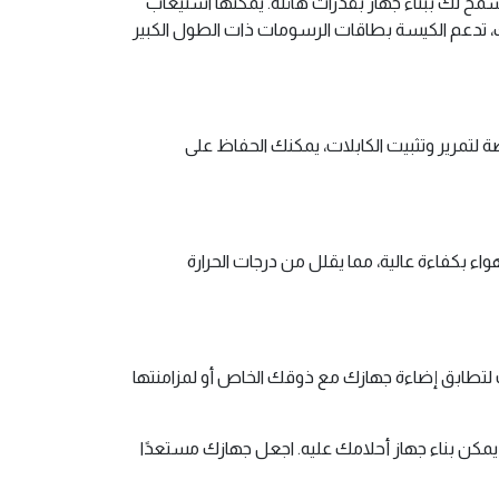
 الفسيح، توفر ANUBIS PRO MESH دعمًا للوحة أم بحجم E-ATX و ATX و Micro-ATX و Mini-ITX، مما يسمح لك ببناء جهاز بقدرات هائلة. يمكنها استيعاب
 الدرجة الأولى. بالإضافة إلى ذلك، تدعم الكيسة بطاقات الرسومات ذات الطول الكبير
ي توفره كيسة ANUBIS PRO MESH. مع وجود مساحات مخصصة لتمرير وتثبيت الكابلات، يمكنك الحفاظ على
ازك. يسمح التصميم بمرور الهواء بكفاءة عالية، مما يقلل من درجات الحرارة
 والتأثيرات لتطابق إضاءة جهازك مع ذوقك الخاص أو لمزامنتها
كن بناء جهاز أحلامك عليه. اجعل جهازك مستعدًا