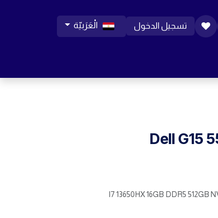
الْعَرَبيّة
تسجيل الدخول
ورات موبايل
مساعدة
المدونة
الوظائف
Dell G15 
I7 13650HX 16GB DDR5 512GB 