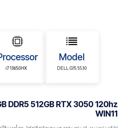
Processor
Model
i7 13650HX
DELL G15 5530
6GB DDR5 512GB RTX 3050 120hz
WIN11
إذا كنت تبحث عن لاب توب قوي وسريع يمكنه التعامل مع أحدث الأل