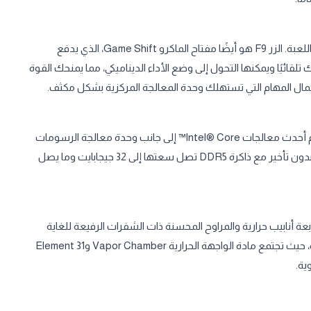
استعد للمعركة في ثوانٍ بلمسة زر واحدة، دون الحاجة إلى الخروج من اللعبة. الزر F9 هو أيضًا مفتاح الماكرو Game Shift، الذي يدفع
قائيًا ويمكنها التحول إلى وضع الأداء الديناميكي، مما يمنحك القوة
إكمال المهام التي تستهلك وحدة المعالجة المركزية بشكل مكثف.
يتم تشغيل معظم الألعاب ذات المواصفات الثقيلة بسهولة باستخدام أحدث معالجات Intel® Core™ إلى جانب وحدة معالجة الرسومات
القوية NVIDIA® GeForce RTX™ للكمبيوتر المحمول. العب محليًا وبدون تأخير مع ذاكرة DDR5 تصل سعتها إلى 32 جيجابايت وما يصل
ي المتقدم المستوحى من Alienware والمزود بأربعة أنابيب حرارية والمراوح المحسنة ذات الشفرات الرفيعة للغاية
على زيادة مساحة التبادل الحراري. تتوفر أيضًا تكوينات رسومات مختارة، حيث تجتمع مادة الواجهة الحرارية Vapor Chamber وElement 31
ية.