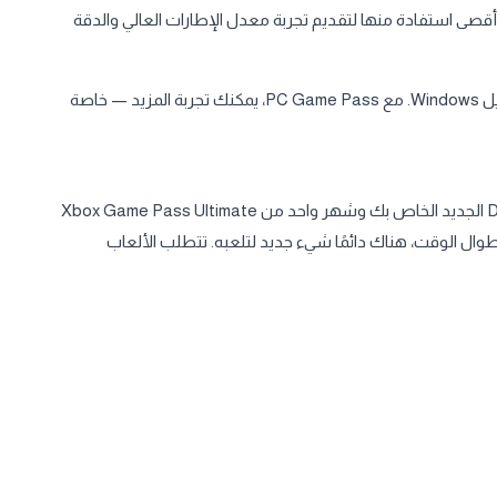
فإن Windows 11 لديه البرنامج لتحقيق أقصى استفادة منها لتقديم تجربة معدل الإطارات العالي والدقة
من المحتمل أن تكون اللعبة التي تريد لعبها متوافقة مع نظام التشغيل Windows. مع PC Game Pass، يمكنك تجربة المزيد — خاصة
العب أكثر من 100 لعبة كمبيوتر عالية الجودة باستخدام كمبيوتر Dell G الجديد الخاص بك وشهر واحد من Xbox Game Pass Ultimate
EA. مع إضافة ألعاب جديدة طوال الوقت، هناك دائمًا شيء جديد لتلعبه. تتطلب الألعاب