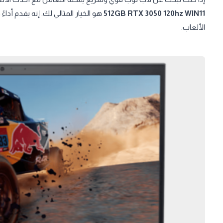
512GB RTX 3050 120hz WIN11
هو الخيار المثالي لك. إنه يقدم أداءً ق
الألعاب.