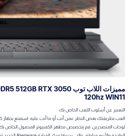
مميزات اللاب توب  RTX 3050
120hz WIN11
التعبير عن أسلوب اللعب الخاص بك
العب بطريقتك بغض النظر عمن أنت أو ما أنت عليه. استمتع بجهاز 
لوحات المتصدرين. قم بتخصيص مظهر الكمبيوتر المحمول الخاص بك ع
الواحدة والأربع مناطق، والتي يديرها مركز القيادة Alienware الجديد تمامًا.