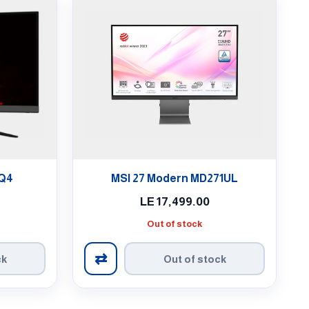
CQ4
MSI 27 Modern MD271UL
LE
17,499.00
Out of stock
⇄
ck
Out of stock