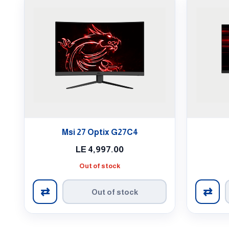
Msi 27 Optix G27C4
LE
4,997.00
Out of stock
⇄
⇄
Out of stock