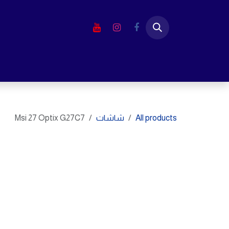
خطي للذهاب إلى المحتوى
الرئيسية
المتجر
لابتوب
شاشا
All products
شاشات
Msi 27 Optix G27C7