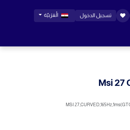
الْعَرَبيّة
تسجيل الدخول
ورات موبايل
مساعدة
المدونة
الوظائف
Msi 27 
MSI 27,CURVED,165Hz,1ms(GTG)