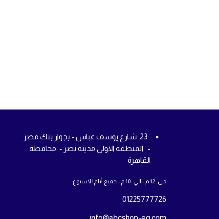
23 شارع يوسف عباس - بجوار بنك مصر
- المنطقة الاولى مدينة نصر - محافظة
القاهرة
من : 12 م - الي : 10 م - جميع أيام الاسبوع
01225777726
info@abcshop-eg.com