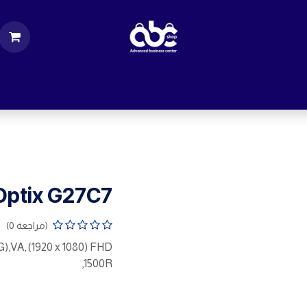
ت
قطع الكمبيوتر
اكسسورات كمبيوتر
إكسس
Optix G27C7
(مراجعة 0)
,VA, (1920 x 1080) FHD
,1500R