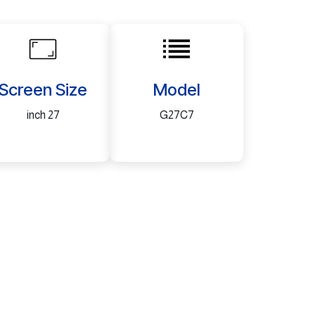
Screen Size
Model
27 inch
G27C7