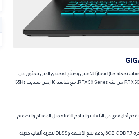
بحزمة قوية من المواصفات تجعله خيارًا ممتازًا للاعبين وصنّاع المحتوى الذين يبحثون عن
أداء عالٍ وقيمة جيدة. يجمع بين معالج Intel i7 من الجيل 13، وكرت RTX 5060 من فئة RTX 50 Series، مع شاشة 16 إنش بتحديث 165Hz
الج Intel® Core™ i7‑13620H (10 أنوية/16 خيط، حتى 4.9GHz) يقدم أداء قوي في الألعاب والبرامج الثقيلة مثل المونتاج والتصميم
كرت شاشة NVIDIA® GeForce RTX™ 5060 Laptop GPU بذاكرة 8GB GDDR7 يدعم تتبع الأشعة وDLSS لتجربة ألعاب حديثة