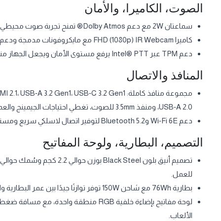
الصوت، الكاميرا، والأمان
سماعتان 2W مع دعم Dolby Atmos® تمنح تجربة صوت محيطي غامرة للألعاب والأفلام بدون الحاجة دائمًا لسماعة خارجية.​
كاميرا FHD (1080p) IR Webcam مع مايكروفونات مدمجة ودعم Windows Hello Face لتسجيل الدخول بالوجه بسرعة وأمان.​
دعم TPM عبر Intel® PTT يرفع مستوى الأمان ويجعل الجهاز مناسبًا للاستخدام الشخصي والعملي على شبكات الشركات.​
المنافذ والاتصال
USB‑A 2.0، ومنفذ 3.5mm للصوت، تغطي احتياجات الجيمينج والعمل بدون دونجل.​
دعم Wi‑Fi 6E وBluetooth 5.2 لتوفير اتصال لاسلكي سريع ومستقر للألعاب الأونلاين والاجتماعات والبث.​
التصميم، البطارية، ولوحة المفاتيح
للعمل.​
بطارية 76Wh مع شاحن 150W توفر توازنًا جيدًا بين عمر البطارية والأداء العالي عند توصيل الجهاز بالكهرباء.​
الألعاب.​