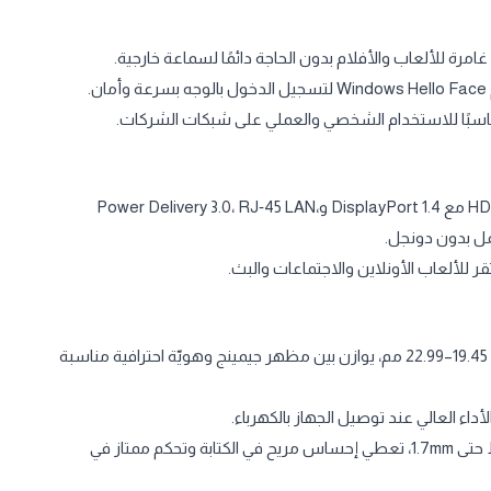
مجموعة منافذ كاملة: HDMI 2.1، USB‑A 3.2 Gen1، USB‑C 3.2 Gen1 مع DisplayPort 1.4 وPower Delivery 3.0، RJ‑45 LAN،
تصميم أنيق بلون Black Steel بوزن حوالي 2.2 كجم وسُمك حوالي 19.45–22.99 مم، يوازن بين مظهر جيمينج وهويّة احترافية مناسبة
لوحة مفاتيح بإضاءة خلفية RGB منطقة واحدة، مع مسافة ضغط حتى 1.7mm، تعطي إحساس مريح في الكتابة وتحكم ممتاز في