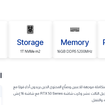
Storage
Memory
1T NVMe m2
16GB DDR5 5200MHz
ا
نصة جيمينج واحتراف متكاملة موجهة للاعبين وصنّاع المحتوى الذين يريدون أداء قويًا مع
تصميم نحيف وعملي في نفس الوقت. يجمع الجهاز بين معالج Intel الجيل الثالث عشر وكرت شاشة RTX 50 Series مع شاشة 16 إنش