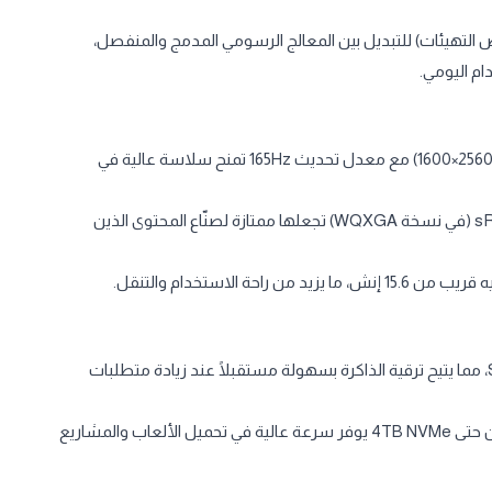
M (ونظام NVIDIA Advanced Optimus في بعض التهيئات) للتبديل بين المعالج الرسومي المدمج والمنفصل،
م اليومي.​
شاشة 16" بنسبة 16:10 بدقة WUXGA ‏(1920×1200) أو WQXGA ‏(2560×1600) مع معدل تحديث 165Hz تمنح سلاسة عالية في
لوحة IPS مع سطوع يصل إلى 400nits وتغطية ألوان 100% sRGB (في نسخة WQXGA) تجعلها ممتازة لصنّاع المحتوى الذين
استخدام والتنقل.​
دعم حتى 64GB DDR5 بسرعة 5200MHz عبر منفذين SO‑DIMM، مما يتيح ترقية الذاكرة بسهولة مستقبلًا عند زيادة متطلبات
وجود منفذي PCIe Gen4x4 M.2 SSD مع إمكانية توسعة التخزين حتى 4TB NVMe يوفر سرعة عالية في تحميل الألعاب والمشاريع