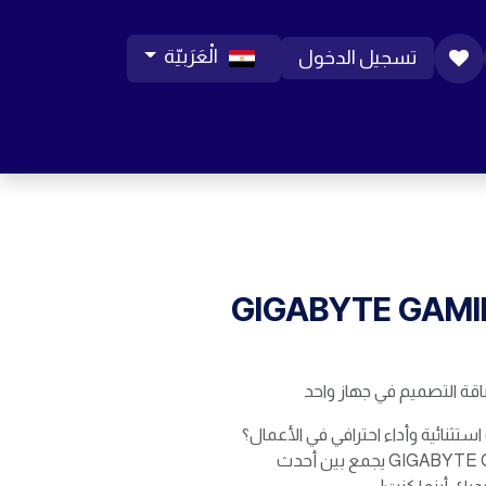
الْعَرَبيّة
تسجيل الدخول
ورات موبايل
مساعدة
المدونة
الوظائف
GIGABYTE GAMI
ناقة التصميم في جهاز واحد
تثنائية وأداء احترافي في الأعمال؟
لابتوب GIGABYTE GAMING A16 CVH يجمع بين أحدث