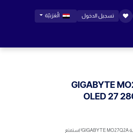
الْعَرَبيّة
تسجيل الدخول
ورات موبايل
مساعدة
المدونة
الوظائف
GIGABYTE MO
OLED 27 28
غيّر قواعد اللعب مع شاشة GIGABYTE MO27Q2A! استمتع