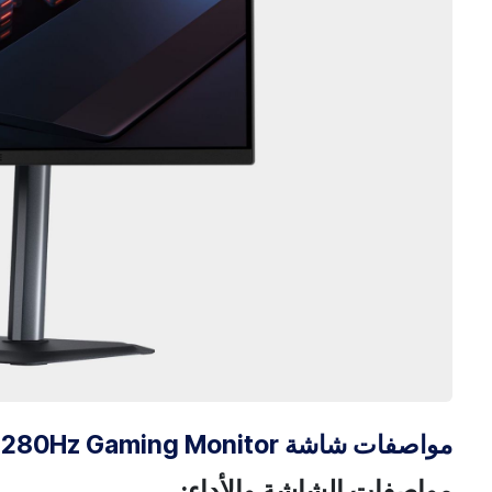
مواصفات شاشة GIGABYTE MO27Q2A QHD OLED 27 280Hz Gaming Monitor
مواصفات الشاشة والأداء: