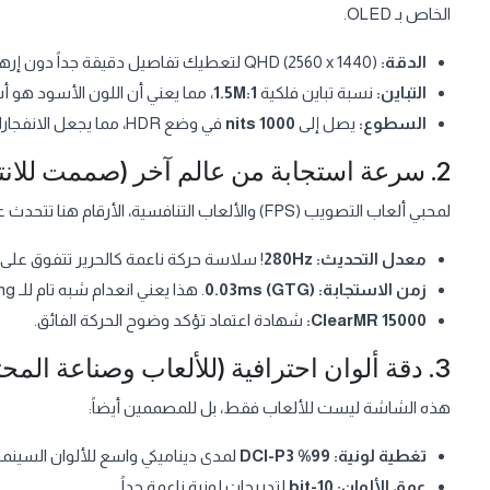
الخاص بـ OLED.
الدقة:
QHD (2560 x 1440) لتعطيك تفاصيل دقيقة جداً دون إرهاق كارت الشاشة كما في الـ 4K.
التباين:
نسبة تباين فلكية
1.5M:1
، مما يعني أن اللون الأسود هو أسود حقيقي (True Black)،
السطوع:
يصل إلى
1000 nits
في وضع HDR، مما يجعل الانفجارات وتأثيرات الإضاءة ساطعة وواقعية.
2. سرعة استجابة من عالم آخر (صممت للانتصار)
لمحبي ألعاب التصويب (FPS) والألعاب التنافسية، الأرقام هنا تتحدث عن نفسها:
معدل التحديث:
280Hz
! سلاسة حركة ناعمة كالحرير تتفوق على
زمن الاستجابة:
0.03ms (GTG)
. هذا يعني انعدام شبه تام للـ Ghosting أو ضبابية الحركة.
ClearMR 15000:
شهادة اعتماد تؤكد وضوح الحركة الفائق.
3. دقة ألوان احترافية (للألعاب وصناعة المحتوى)
هذه الشاشة ليست للألعاب فقط، بل للمصممين أيضاً:
تغطية لونية:
99% DCI-P3
لمدى ديناميكي واسع للألوان السينمائ
عمق الألوان:
10-bit
لتدريجات لونية ناعمة جداً.