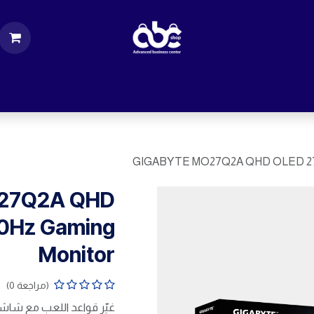
ت
قطع الكمبيوتر
اكسسورات كمبيوتر
إكسس
GIGABYTE MO27Q2A QHD OLED 27 
27Q2A QHD
0Hz Gaming
Monitor
(مراجعة 0)