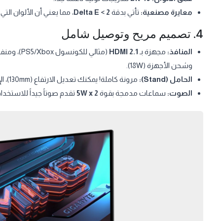
معايرة مصنعية:
تأتي بدقة
Delta E < 2
، مما يعني أن الألوان التي
4. تصميم مريح وتوصيل شامل
المنافذ:
مجهزة بـ
HDMI 2.1
(مثالي للكونسول PS5/Xbox)، ومنفذ
وشحن الأجهزة (18W).
الحامل (Stand):
مرونة كاملة! يمكنك تعديل الارتفاع (130mm)، الإمالة، الدوران، وحتى تدوير الشاشة لتصبح عمودية (Pivot).
الصوت:
سماعات مدمجة بقوة
5W x 2
تقدم صوتاً جيداً للاستخدا