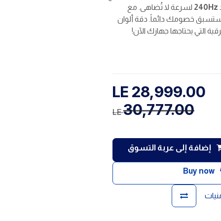
240Hz
لسرعة لا تُضاهى. مع
ستسبق خصومك دائماً. دقة ألوان
ية التي يحتاجها جهازك الآن!
LE
28,999.00
30,777.00
LE
إضافة إلى عربة التسوق
Buy now
منيات