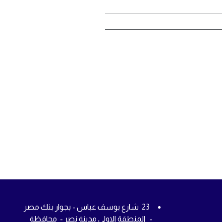
23 شارع يوسف عباس - بجوار بنك مصر
- المنطقة الاولى مدينة نصر - محافظة