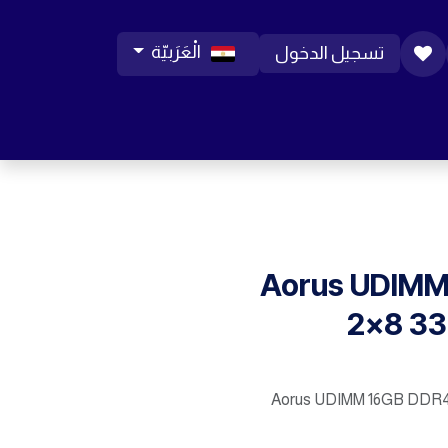
الْعَرَبيّة
تسجيل الدخول
ورات موبايل
مساعدة
المدونة
الوظائف
Aorus UDIMM
2x8 3
Aorus UDIMM 16GB DDR4