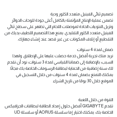
تصميم ثنائي الفينيل متعدد الكلور ودية
تضمن عملية الإنتاج المؤتمتة بالكامل أعلى جودة للوحات الدوائر
وتزيل النتوءات الحادة لموصلات اللحام التي تظهر على سطح ثنائي
الفينيل متعدد الكلور التقليدي. يمنع هذا التصميم اللطيف يديك من
التقطيع أو إتلاف المكونات عن غير قصد عند إنشاء جهازك.
ضمان لمدة 4 سنوات
نريد منك تجربة أفضل خدمة حصلت عليها على الإطلاق. ولهذا
السبب، بالإضافة إلى ضماننا القياسي لمدة 3 سنوات، نود أن نقدم
لك سنة إضافية من الحماية لبطاقة الرسومات الخاصة بك مجانًا.
يمكنك التمتع بضمان لمدة 4 سنوات من خلال التسجيل في
الموقع خلال 30 يومًا من تاريخ الشراء.
القوة من خلال اللعبة
تقدم GIGABYTE أفضل حلول إمداد الطاقة لبطاقات الجرافيكس
الخاصة بك. يمكنك اختيار إما سلسلة AORUS أو سلسلة UD