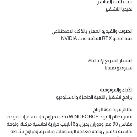
بنيت للبث المباشر
نفيديا التشفير
الصوت والفيديو المعزز بالذكاء الاصطناعي
دقة فيديو RTX الفائقة وبث NVIDIA
المسار السريع لإبداعك
ستوديو نفيديا
الأداء والموثوقية
برامج تشغيل اللعبة الجاهزة والاستوديو
نظام تبريد قوة الرياح
يتميز نظام التبريد WINDFORCE بثلاث مراوح ذات شفرات فريدة
مقاس 90 مم، ودوران بديل، و8 أنابيب حرارية نحاسية مركبة، ولوحة
نحاسية تلامس وحدة معالجة الرسومات مباشرة، ومراوح نشطة