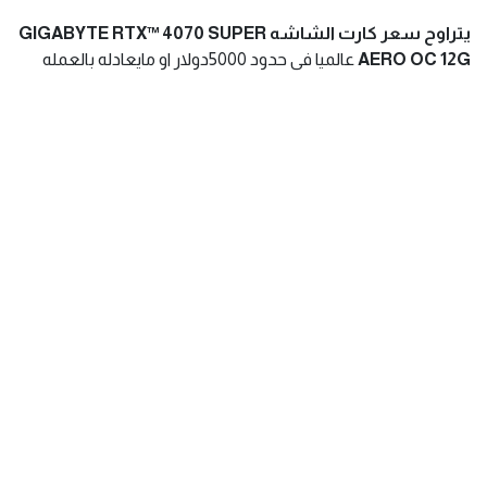
يتراوح سعر كارت الشاشه GIGABYTE RTX™ 4070 SUPER
AERO OC 12G
عالميا فى حدود 5000دولار او مايعادله بالعمله
المحلية
سعر كارت الشاشه GIGABYTE RTX™ 4070 SUPER AERO
OC 12G
فى مصر حاليا فى الفئة الاقتصادية المتوسطة والتى
تتناسب مع اغلب الطلاب والموظفين والشركات