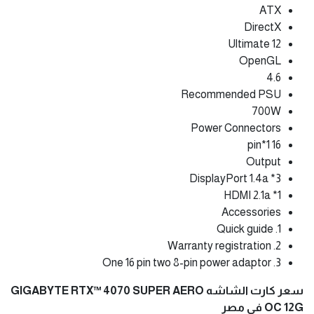
ATX
DirectX
12 Ultimate
OpenGL
4.6
Recommended PSU
700W
Power Connectors
16 pin*1
Output
DisplayPort 1.4a *3
HDMI 2.1a *1
Accessories
1. Quick guide
2. Warranty registration
3. One 16 pin two 8-pin power adaptor
سعر كارت الشاشه GIGABYTE RTX™ 4070 SUPER AERO
OC 12G فى مصر