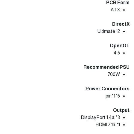
PCB Form
ATX
DirectX
12 Ultimate
OpenGL
4.6
Recommended PSU
700W
Power Connectors
16 pin*1
Output
DisplayPort 1.4a *3
HDMI 2.1a *1