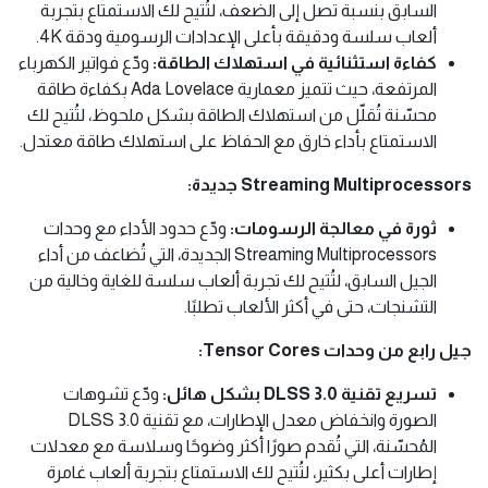
السابق بنسبة تصل إلى الضعف، لتُتيح لك الاستمتاع بتجربة
ألعاب سلسة ودقيقة بأعلى الإعدادات الرسومية ودقة 4K.
كفاءة استثنائية في استهلاك الطاقة:
ودّع فواتير الكهرباء
المرتفعة، حيث تتميز معمارية Ada Lovelace بكفاءة طاقة
محسّنة تُقلّل من استهلاك الطاقة بشكل ملحوظ، لتُتيح لك
الاستمتاع بأداء خارق مع الحفاظ على استهلاك طاقة معتدل.
Streaming Multiprocessors جديدة:
ثورة في معالجة الرسومات:
ودّع حدود الأداء مع وحدات
Streaming Multiprocessors الجديدة، التي تُضاعف من أداء
الجيل السابق، لتُتيح لك تجربة ألعاب سلسة للغاية وخالية من
التشنجات، حتى في أكثر الألعاب تطلبًا.
جيل رابع من وحدات Tensor Cores:
تسريع تقنية DLSS 3.0 بشكل هائل:
ودّع تشوهات
الصورة وانخفاض معدل الإطارات، مع تقنية DLSS 3.0
المُحسّنة، التي تُقدم صورًا أكثر وضوحًا وسلاسة مع معدلات
إطارات أعلى بكثير، لتُتيح لك الاستمتاع بتجربة ألعاب غامرة