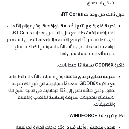
بشكل لا يصدق.
جيل ثالث من وحدات RT Cores:
تجربة غامرة مع تتبع الأشعة الواقعية:
ودّع عوالم الألعاب
الافتراضية المُبسّطة، مع جيل ثالث من وحدات RT Cores،
الذي يُضاعف من أداء تتبع الأشعة الواقعية، ليُضفي لمسة من
الواقعية المذهلة على بيئات الألعاب، ويُتيح لك الاستمتاع
بتجربة ألعاب غامرة لا مثيل لها.
ذاكرة GDDR6X سعة 12 جيجابايت:
سرعة نطاق ترددي فائقة:
ودّع تحميلات الألعاب الطويلة،
مع ذاكرة GDDR6X سعة 12 جيجابايت، التي تُتيح لك سرعة
نطاق ترددي هائلة تصل إلى 192 جيجابايت في الثانية، لتُتيح لك
الاستمتاع بتحميلات سريعة وسلسة للألعاب والأفلام
والتطبيقات.
نظام تبريد WINDFORCE 3x:
هدوء مدهش وأداء مُبرد:
ودّع درجات الحرارة المرتفعة