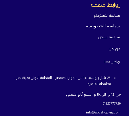
روابط مهمة
سياسة الاسترجاع
سياسة الخصوصية
سياسة الشحن
من
نحن
تواص
ل معنا
23 شارع يوسف عباس - بجوار بنك مصر - المنطقة الاولى مدينة نصر -
محافظة القاهرة
من : 12 م - الي : 10 م - جميع أيام الاسبوع
01225777726
info@abcshop-eg.com