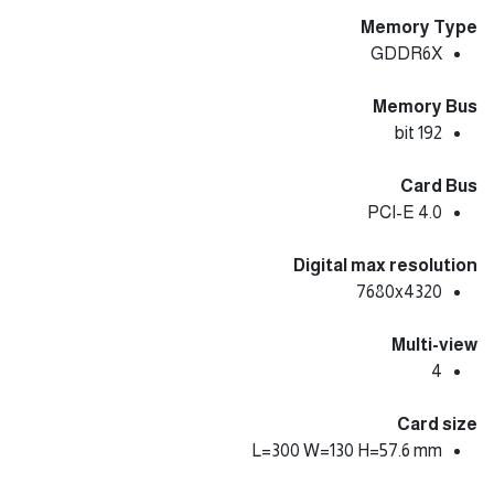
Memory Type
GDDR6X
Memory Bus
192 bit
Card Bus
PCI-E 4.0
Digital max resolution
7680x4320
Multi-view
4
Card size
L=300 W=130 H=57.6 mm