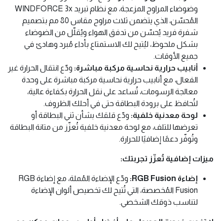
وضوضاء المراوح المزعجة، مع نظام تبريد WINDFORCE 3x
المُحسّن، الذي يتضمن ثلاث مراوح مقاس 80 مم بتصميم
شفرة فريد يُحسّن من تدفق الهواء ويُقلّل من الضوضاء
بشكل ملحوظ، ليُتيح لك الاستمتاع بأداء مُبرد وهادئ في
جميع الأوقات.
أنابيب حرارية نحاسية مركبة مباشرة:
ودّع انتقال الحرارة غير
الفعال، مع أنابيب حرارية نحاسية مركبة مباشرة على وحدة
معالجة الرسومات، تُساعد على نقل الحرارة بكفاءة عالية،
لتُحافظ على برودة البطاقة حتى في أحلك الظروف.
لوحة معدنية خلفية:
ودّع قلقك بشأن ثني البطاقة أو
تعرضها للتلف، مع لوحة معدنية خلفية تُعزّز من متانة البطاقة
وتُوفّر دعمًا إضافيًا للحرارة.
ميزات إضافية تُعزّز تجربتك:
إضاءة RGB Fusion:
ودّع الإضاءة المُملة، مع إضاءة RGB
Fusion المُخصصة، التي تُتيح لك تخصيص ألوان الإضاءة
لتناسب ذوقك الشخصي.