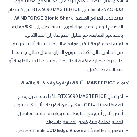
الأداء العالي يتطلب نظام تبريد على قدر التحدي. وهنا تتفوق
AORUS كعادتها. يأتي RTX 5090 MASTER ICE مزودًا بنظام
تبريد ثلاثي المراوح المتطور
WINDFORCE Bionic Shark
،
المصمم لتوفير تدفق هواء أقوى بنسبة تصل إلى 30% مقارنة
بالتصاميم السابقة، مع تقليل الضوضاء إلى الحد الأدنى.
تم استخدام
غرفة تبخير عملاقة
، إلى جانب ستة أنابيب حرارية
من النحاس عالي الكفاءة، لتوزيع الحرارة بشكل مثالي، والحفاظ
على درجات حرارة منخفضة حتى خلال جلسات اللعب الطويلة أو
عند الضغط الكامل.
تصميم MASTER ICE – أناقة باردة وقوة داخلية ملتهبة
لا يكتفي RTX 5090 MASTER ICE بالأداء فقط، بل يقدم
تصميمًا بصريًا استثنائيًا يعكس هوية فريدة. يأتي الكارت بلون
أبيض ثلجي أنيق مع خطوط حادة وواجهة متقنة التفاصيل،
تجعله قطعة فنية ضمن تجميعة حاسوبك.
تتضمن البطاقة شاشة
LCD Edge View
قابلة للتخصيص،