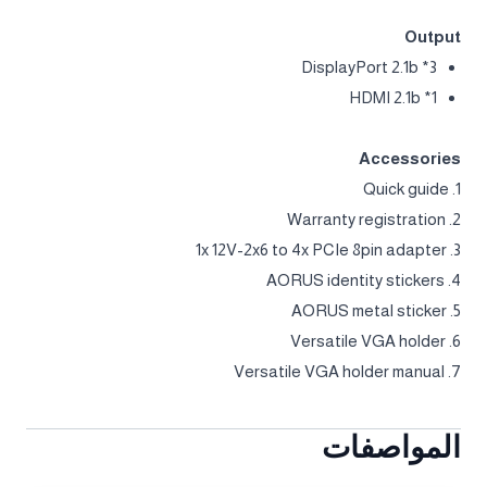
DirectX 12 API
OpenGL
4.6
Recommended PSU
1000W
Power Connectors
16 Pin*1
Output
DisplayPort 2.1b *3
HDMI 2.1b *1
Accessories