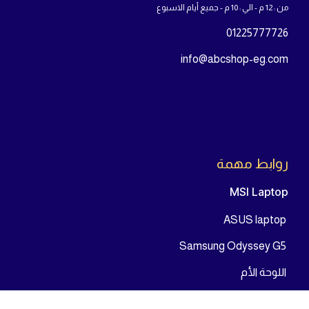
سياسة الاسترجاع
سياسة الخصوصية
سياسة الشحن
من
نحن
تواص
ل معنا
23 شارع يوسف عباس - بجوار بنك مصر - المنطقة
الاولى مدينة نصر - محافظة القاهرة
من : 12 م - الي : 10 م - جميع أيام الاسبوع
01225777726
info@abcshop-eg.com