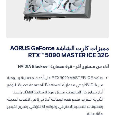
مميزات كارت الشاشة AORUS GeForce
RTX™ 5090 MASTER ICE 32G
أداء من مستوى آخر – قوة معمارية NVIDIA Blackwell
يعتمد RTX 5090 MASTER ICE على أحدث معمارية رسومية
من NVIDIA وهي معمارية Blackwell، المصممة خصيصًا لتوفير
أداء يتجاوز كل التوقعات. بفضل قوة المعالجة الهائلة وعدد
الأنوية المتزايد، تقدم هذه البطاقة أداءً ثوريًا في الألعاب الحديثة،
وتطبيقات التصميم الاحترافي، والواقع الافتراضي، وتحرير الفيديو
بدقة عالية.