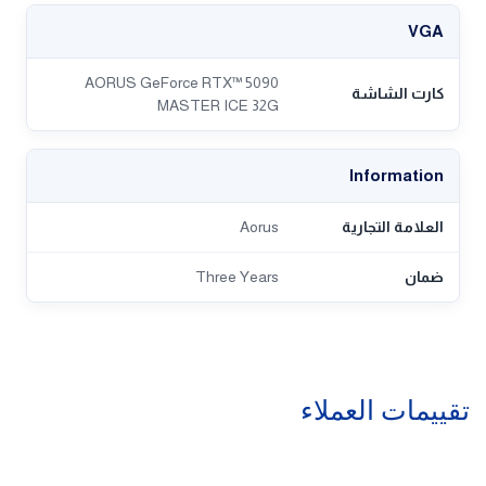
1. Quick guide
2. Warranty registration
3. 1x 12V-2x6 to 4x PCIe 8pin adapter
4. AORUS identity stickers
5. AORUS metal sticker
6. Versatile VGA holder
7. Versatile VGA holder manual
المواصفات
VGA
AORUS GeForce RTX™ 5090
كارت الشاشة
MASTER ICE 32G