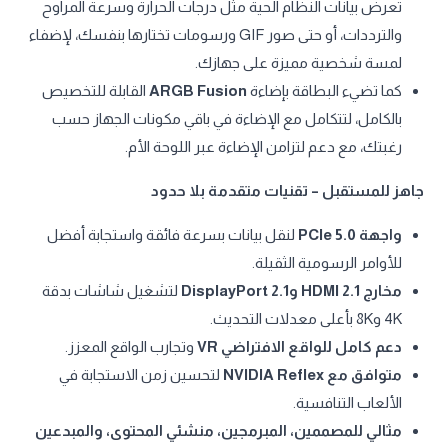
تعرض بيانات النظام الحية مثل درجات الحرارة وسرعة المراوح
والترددات، أو حتى صور GIF ورسومات تختارها بنفسك، لإضفاء
لمسة شخصية مميزة على جهازك.
كما تضيء البطاقة بإضاءة
ARGB Fusion
القابلة للتخصيص
بالكامل، لتتكامل مع الإضاءة في باقي مكونات الجهاز حسب
رغبتك، مع دعم لتزامن الإضاءة عبر اللوحة الأم.
جاهز للمستقبل – تقنيات متقدمة بلا حدود
واجهة PCIe 5.0
لنقل بيانات بسرعة فائقة واستجابة أفضل
للأوامر الرسومية الثقيلة.
مخارج HDMI 2.1 وDisplayPort 2.1
لتشغيل شاشات بدقة
4K و8K بأعلى معدلات التحديث.
دعم كامل للواقع الافتراضي VR
وتجارب الواقع المعزز.
متوافق مع NVIDIA Reflex
لتحسين زمن الاستجابة في
الألعاب التنافسية.
مثالي للمصممين، المبرمجين، منشئي المحتوى، والمبدعين