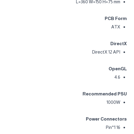
Card Bus
PCI-E 5.0
Digital max resolution
7680x4320
Multi-view
4
Card size
L=360 W=150 H=75 mm
PCB Form
ATX
DirectX