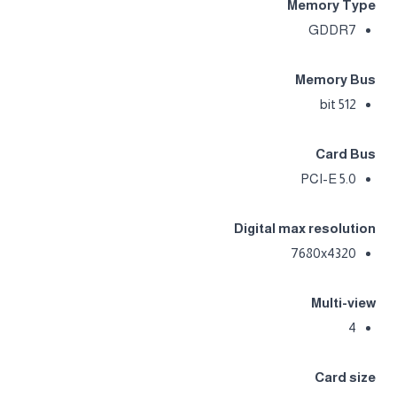
CUDA® Cores
21760
Memory Clock
28 Gbps
Memory Size
32 GB
Memory Type
GDDR7
Memory Bus
512 bit