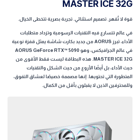
MASTER ICE 32G
قوة لا تُقهر. تصميم استثنائي. تجربة بصرية تتخطى الخيال.
في عالم تتسارع فيه التقنيات الرسومية وتزداد متطلبات
الأداء، تبرز AORUS من جديد بكارت شاشة يمثل قفزة نوعية
في عالم الجرافيكس، وهو AORUS GeForce RTX™ 5090
MASTER ICE 32G. هذه البطاقة ليست فقط الأقوى من
حيث الأداء، بل أيضًا الأروع من حيث الشكل والتقنيات
المتطورة التي تحتويها. إنها مصممة خصيصًا لعشاق التفوق،
وللمحترفين الذين لا يقبلون بأقل من الكمال.