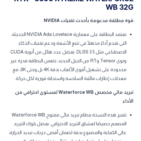
WB 32G
قوة مطلقة مدعومة بأحدث تقنيات NVIDIA
تعتمد البطاقة على معمارية NVIDIA Ada Lovelace الحديثة،
التي تقدم أداءً مذهلًا في تتبع الأشعة ودعم تقنيات الذكاء
الاصطناعي مثل DLSS 3.5. بفضل عدد هائل من أنوية CUDA
ونوى Tensor وRT من الجيل الجديد، تضمن البطاقة قدرة غير
محدودة على تشغيل أقوى الألعاب بدقة 4K بل وحتى 8K، مع
معدلات إطارات فائقة السلاسة واستجابة فورية لكل حركة.
تبريد مائي مخصص Waterforce WB لمستوى احترافي من
الأداء
تتميز هذه النسخة بنظام تبريد مائي مفتوح Waterforce WB
المصمم خصيصًا لعشاق التبريد الاحترافي. بفضل بلوك التبريد
عالي الكفاءة والمصنوع بدقة لضمان أقصى درجات تبديد الحرارة،