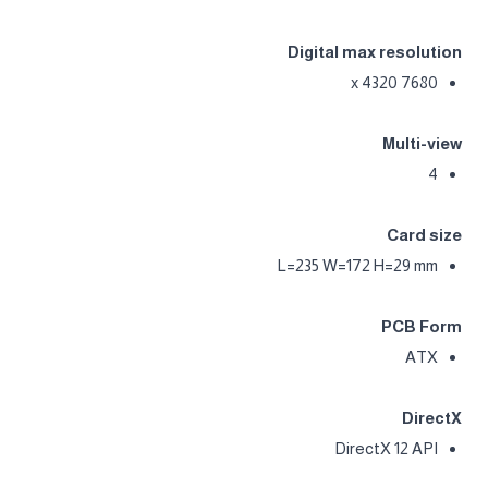
Digital max resolution
7680 x 4320
Multi-view
4
Card size
L=235 W=172 H=29 mm
PCB Form
ATX
DirectX
DirectX 12 API