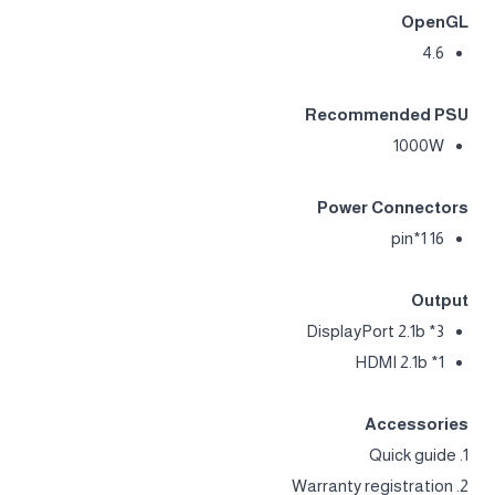
OpenGL
4.6
Recommended PSU
1000W
Power Connectors
16 pin*1
Output
DisplayPort 2.1b *3
HDMI 2.1b *1
Accessories
1. Quick guide
2. Warranty registration