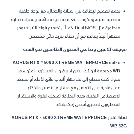
يجمع تصميم البطاقة بين المتانة والجمال، مع لوحة خلفية
معدنية صلبة، ومكونات معتمدة بجودة فائقة، وتقنيات حماية
متطورة مثل Dual BIOS. كما أن تصميم بلوك التبريد يوفر
مظهراً أنيقاً يتناغم مع أي نظام تبريد مائي مخصص.
موجهة للاعبين وصانعي المحتوى الطامحين نحو القمة
بطاقة
AORUS RTX™ 5090 XTREME WATERFORCE
WB
مصممة لأولئك الذين لا يرضون بالمستوى المتوسط.
سواء كنت تتطلع إلى بناء جهاز ألعاب فائق الأداء، أو محطة
عمل قادرة على التعامل مع مشاريع التصيير والذكاء
الاصطناعي الثقيلة، هذه البطاقة تمنحك القوة والاستقرار
المطلوبين لتحقيق أقصى إمكانياتك.
لماذا تختار AORUS RTX™ 5090 XTREME WATERFORCE
WB 32G