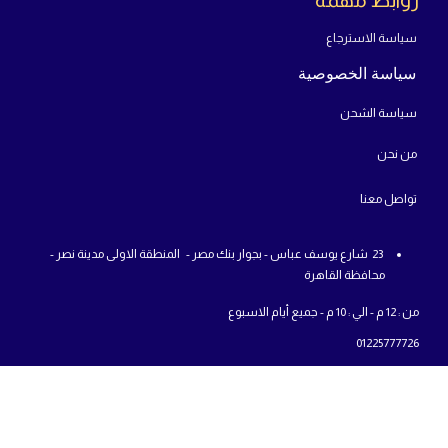
سياسة الاسترجاع
سياسة الخصوصية
سياسة الشحن
من
نحن
تواص
ل معنا
23 شارع يوسف عباس - بجوار بنك مصر - المنطقة الاولى مدينة نصر -
محافظة القاهرة
من : 12 م - الي : 10 م - جميع أيام الاسبوع
01225777726
info@abcshop-eg.com