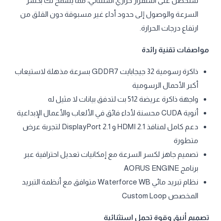
ستحصل على استقرار حراري استثنائي، مما يسمح لك بكسر
السرعة والوصول إلى حدود أداء غير مسبوقة دون القلق من
ارتفاع درجات الحرارة.
مواصفات تقنية رائدة
ذاكرة رسومية 32 جيجابايت GDDR7 بسرعة مذهلة لاستيعاب
أكبر الأحمال الرسومية
واجهة ذاكرة عريضة 512 بت لتدفق بيانات لا مثيل له
أنوية CUDA محسنة لأداء فائق في الألعاب والأعمال الإبداعية
دعم كامل لمنافذ HDMI 2.1 و DisplayPort 2.1 لتجربة عرض
متطورة
تصميم جاهز لكسر السرعة مع إمكانيات تعديل احترافية عبر
برنامج AORUS ENGINE
نظام تبريد مائي Waterforce WB متوافق مع أنظمة التبريد
المخصص Custom Loop
تصميم أنيق وقوة تحمل استثنائية