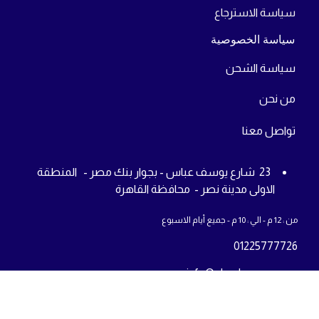
سياسة الاسترجاع
سياسة الخصوصية
سياسة الشحن
من
نحن
تواص
ل معنا
23 شارع يوسف عباس - بجوار بنك مصر - المنطقة
الاولى مدينة نصر - محافظة القاهرة
من : 12 م - الي : 10 م - جميع أيام الاسبوع
01225777726
info@abcshop-eg.com