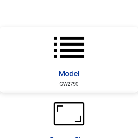
Model
GW2790