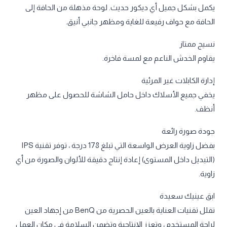
يكمل بشكل جميل أي ديكور حديث. لوحة مذهلة من الحافة إلى
الحافة مع حواف رفيعة للغاية ومظهر جانبي أنيق.
نسيج ممتاز
يقاوم الخدش الناعم مع لمسة فاخرة.
إدارة الكابلات غير المرئية
يخفي جميع الأسلاك داخل حامل الشاشة للحصول على مظهر
أنظف.
جودة صورة رائعة
بفضل زاوية العرض الواسعة التي تبلغ 178 درجة ، توفر تقنية IPS
(التبديل داخل المستوى) إعادة إنتاج دقيقة للألوان والصورة من أي
زاوية.
ابق عينيك سعيدة
تقلل تقنيات العناية بالعين الحصرية من BenQ من إجهاد العين
لراحة المستخدم ، وتعزز الإنتاجية وتضمن السلامة في مكان العمل