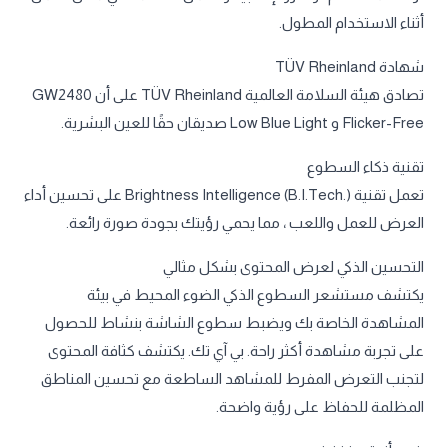
أثناء الاستخدام المطول.
شهادة TÜV Rheinland
تصادق هيئة السلامة العالمية TÜV Rheinland على أن GW2480
Flicker-Free و Low Blue Light صديقان حقًا للعين البشرية.
تقنية ذكاء السطوع
تعمل تقنية Brightness Intelligence (B.I.Tech.) على تحسين أداء
العرض للعمل واللعب ، مما يحمي رؤيتك بجودة صورة رائعة.
التحسين الذكي لعرض المحتوى بشكل مثالي
يكتشف مستشعر السطوع الذكي الضوء المحيط في بيئة
المشاهدة الخاصة بك ويضبط سطوع الشاشة بنشاط للحصول
على تجربة مشاهدة أكثر راحة. بي آي تك. يكتشف كثافة المحتوى
لتجنب التعرض المفرط للمشاهد الساطعة مع تحسين المناطق
المظلمة للحفاظ على رؤية واضحة.