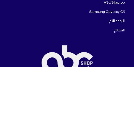
ASUS laptop
Samsung Odyssey G5
اللوحة الأم
المعالج
شركة ايه بى سى شوب للاجهزة الإليكترونية المتخصصة فى بيع مختلف أنواع أجهزة
الكمبيوتر وتجميعات الالعاب وأجهزة اللابتوب والشاشات بمختلف أنواعها.
حقوق النشر محفوظة لشركة ABC Shop
الْعَرَبيّة