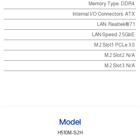
Memory Type
:
DDR4
Internal I/O Connectors
:
ATX
LAN
:
Realtek®7.1
LAN Speed
:
2.5GbE
M.2 Slot1
:
PCLe 3.0
M.2 Slot2
:
N/A
M.2 Slot3
:
N/A
Model
H510M-S2H