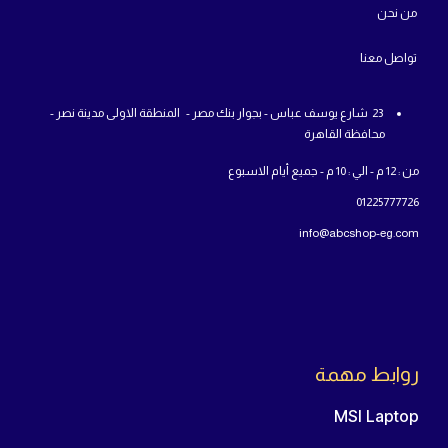
من
نحن
تواص
ل معنا
23 شارع يوسف عباس - بجوار بنك مصر - المنطقة الاولى مدينة نصر -
محافظة القاهرة
من : 12 م - الي : 10 م - جميع أيام الاسبوع
01225777726
info@abcshop-eg.com
روابط مهمة
MSI Laptop