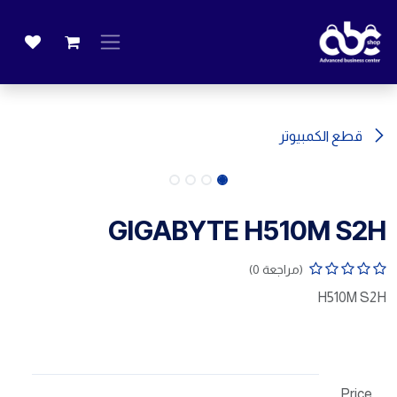
خطي للذهاب إلى المحتوى
قطع الكمبيوتر
GIGABYTE H510M S2H
(مراجعة 0)
H510M S2H
Price