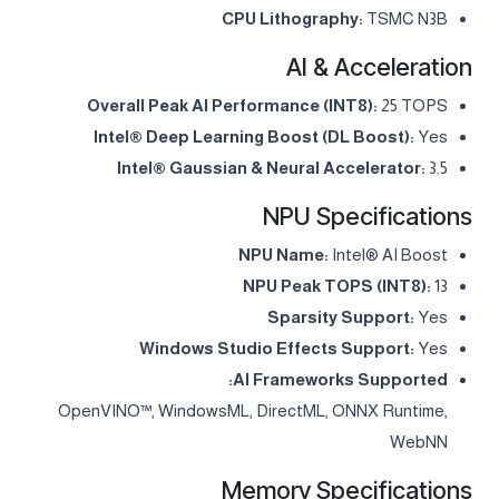
CPU Lithography:
TSMC N3B
AI & Acceleration
Overall Peak AI Performance (INT8):
25 TOPS
Intel® Deep Learning Boost (DL Boost):
Yes
Intel® Gaussian & Neural Accelerator:
3.5
NPU Specifications
NPU Name:
Intel® AI Boost
NPU Peak TOPS (INT8):
13
Sparsity Support:
Yes
Windows Studio Effects Support:
Yes
AI Frameworks Supported:
OpenVINO™, WindowsML, DirectML, ONNX Runtime,
WebNN
Memory Specifications