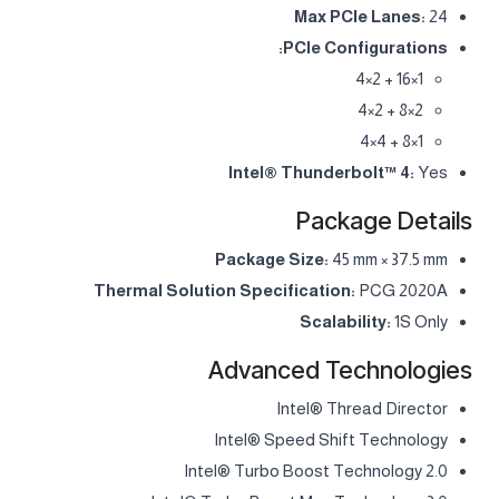
Max PCIe Lanes:
24
PCIe Configurations:
1×16 + 2×4
2×8 + 2×4
1×8 + 4×4
Intel® Thunderbolt™ 4:
Yes
Package Details
Package Size:
45 mm × 37.5 mm
Thermal Solution Specification:
PCG 2020A
Scalability:
1S Only
Advanced Technologies
Intel® Thread Director
Intel® Speed Shift Technology
Intel® Turbo Boost Technology 2.0