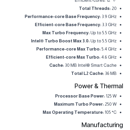
Efficient-cores: 12
Total Threads:
20
Performance-core Base Frequency:
3.9 GHz
Efficient-core Base Frequency:
3.3 GHz
Max Turbo Frequency:
Up to 5.5 GHz
Intel® Turbo Boost Max 3.0:
Up to 5.5 GHz
Performance-core Max Turbo:
5.4 GHz
Efficient-core Max Turbo:
4.6 GHz
Cache:
30 MB Intel® Smart Cache
Total L2 Cache:
36 MB
Power & Thermal
Processor Base Power:
125 W
Maximum Turbo Power:
250 W
Max Operating Temperature:
105 °C
Manufacturing