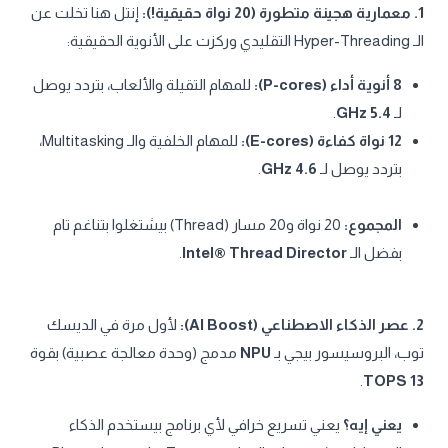
1. معمارية هجينة متطورة (20 نواة حقيقية!):
إنتل هنا تخلت عن
الـ Hyper-Threading التقليدي وركزت على الأنوية الحقيقية:
8 أنوية أداء (P-cores):
للمهام التقيلة والألعاب، بتردد يوصل
لـ
5.4 GHz
.
12 نواة كفاءة (E-cores):
للمهام الخلفية والـ Multitasking،
بتردد يوصل لـ
4.6 GHz
.
المجموع:
20 نواة و20 مسار (Thread) بيشتغلوا بتناغم تام
بفضل الـ
Intel® Thread Director
.
2. عصر الذكاء الاصطناعي (AI Boost):
لأول مرة في الديسك
توب، البروسيسور بيجي بـ
NPU
مدمج (وحدة معالجة عصبية) بقوة
.
13 TOPS
يعني إيه؟
يعني تسريع خرافي لأي برنامج بيستخدم الذكاء