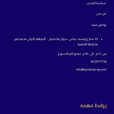
سياسة الشحن
من
نحن
تواص
ل معنا
23 شارع يوسف عباس - بجوار بنك مصر - المنطقة الاولى مدينة نصر -
محافظة القاهرة
من : 12 م - الي : 10 م - جميع أيام الاسبوع
01225777726
info@abcshop-eg.com
روابط مهمة