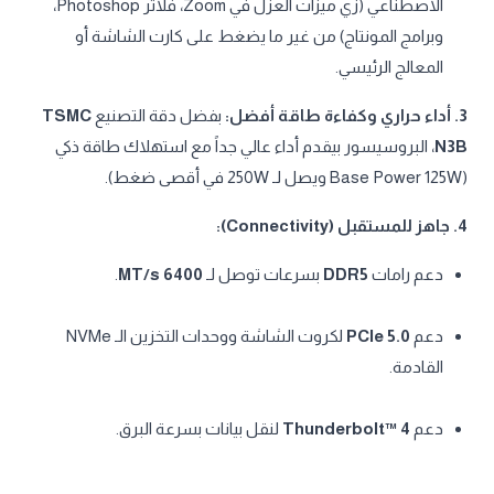
الاصطناعي (زي ميزات العزل في Zoom، فلاتر Photoshop،
وبرامج المونتاج) من غير ما يضغط على كارت الشاشة أو
المعالج الرئيسي.
3. أداء حراري وكفاءة طاقة أفضل:
بفضل دقة التصنيع
TSMC
N3B
، البروسيسور بيقدم أداء عالي جداً مع استهلاك طاقة ذكي
(Base Power 125W ويصل لـ 250W في أقصى ضغط).
4. جاهز للمستقبل (Connectivity):
دعم رامات
DDR5
بسرعات توصل لـ
6400 MT/s
.
دعم
PCIe 5.0
لكروت الشاشة ووحدات التخزين الـ NVMe
القادمة.
دعم
Thunderbolt™ 4
لنقل بيانات بسرعة البرق.