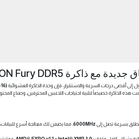
 ذاكرة KINGSTON Fury DDR5
ول إلى أقصى درجات السرعة والاستقرار، فإن وحدة الذاكرة العشوائية
16)
 لك. صُممت هذه الذاكرة خصيصاً لتلبية احتياجات اللاعبين المحترفين، وصناع الم
طلق بسرعة تصل إلى
6000MHz
، مما يضمن لك معالجة أسرع للبيانات
كرة بشكل كامل ملفات
Intel® XMP 3.0
و
AMD® EXPO v1.1