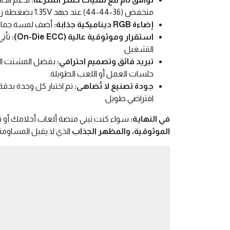
منخفض (36-44-44) عند جهد 1.35V بضغطة زر واحدة من داخل إعدادات اللوحة الأم (BIOS).
إضاءة RGB ديناميكية جذابة:
أضف لمسة جمالية مبهرة لتجميعتك مع إضاءة RGB ا
استقرار وموثوقية عالية (On-Die ECC):
التشغيل.
تبريد فائق وتصميم احترافي:
جلسات العمل أو اللعب الطويلة.
جودة تصنيع لا تُضاهى:
افتراضي طويل.
في النهاية:
سواء كنت تبني منصة ألعاب أحلامك أو ت
الموثوقية، والمظهر الجذاب
الذي لا يقبل المساومة