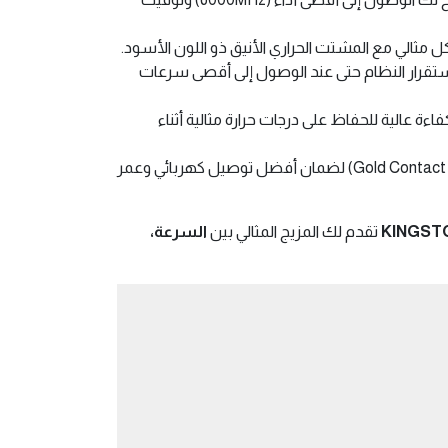
تقنية تصحيح الأخطاء المدمجة (On-Die ECC) لضمان استقرار النظام حتى عند الوصول إلى أقصى سرعات
 1.66 بوصة (42.23 مم)، يتم تبديد الحرارة بكفاءة عالية للحفاظ على درجات حرارة مثالية أثناء
تم اختبار كل وحدة بدقة لضمان تشغيلها بأعلى كفاءة، وتأتي مع أطراف توصيل ذهبية (Gold Contact Fingers) لضمان أفضل توصيل كهربائي وعمر
KINGSTO
تقدم لك المزيج المثالي بين
السرعة،