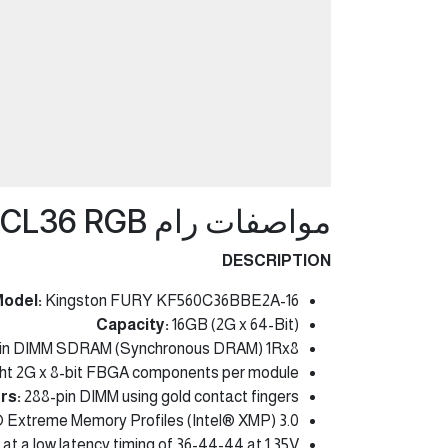
مواصفات رام KINGSTON Fury UDIMM 16GB DDR5 6000MHz CL36 RGB
DESCRIPTION
odel:
Kingston FURY KF560C36BBE2A-16
Capacity:
16GB (2G x 64-Bit)
in DIMM SDRAM (Synchronous DRAM) 1Rx8
ht 2G x 8-bit FBGA components per module
rs:
288-pin DIMM using gold contact fingers
 Extreme Memory Profiles (Intel® XMP) 3.0
 a low latency timing of 36-44-44 at 1.35V