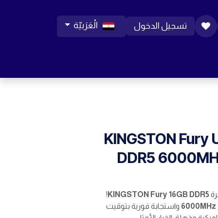
الْعَرَبيّة
تسجيل الدخول
ورات موبايل
مساعدة
المدونة
الوظائف
KINGSTON Fury 
DDR5 6000MH
رة
KINGSTON Fury 16GB DDR5
!
6000MHz
واستجابة فورية بتوقيت
ميكية مذهلة. الخيار الأمثل