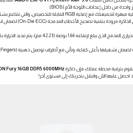
لقابلة للتخصيص، والتي تتناغم بشكل مثالي مع المشتت الحراري الأنيق ذو اللون الأسود.
تأتي الذاكرة مزودة ب
بفضل المشتت الحراري المدمج الذي يبلغ ارتفاعه
قوم بترقية محطة عملك، فإن ذاكرة
N Fury 16GB DDR5 6000MHz
. احصل عليها الآن وانتقل بتجربتك إلى مستوى آخر!