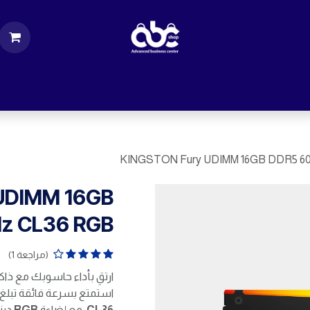
ت
قطع الكمبيوتر
اكسسورات كمبيوتر
إكسس
KINGSTON Fury UDIMM 16GB DDR5 6
UDIMM 16GB
z CL36 RGB
(مراجعة 1)
ارتقِ بأداء حاسوبك مع ذاك
استمتع بسرعة فائقة تبلغ
CL36
، مع إضاءة
RGB
دينا