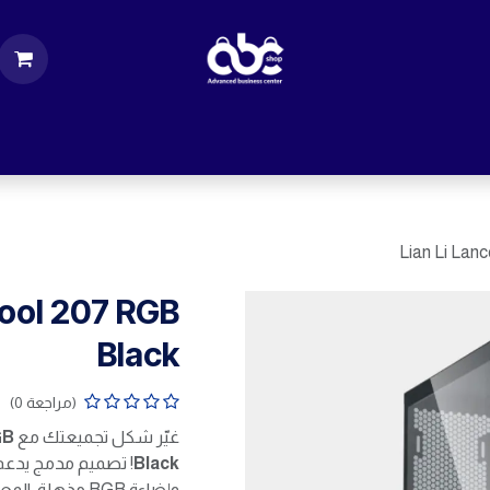
ت
قطع الكمبيوتر
اكسسورات كمبيوتر
إكسس
Lian Li Lan
cool 207 RGB
Black
(مراجعة 0)
غيّر شكل تجميعتك مع
GB
Black
وإضاءة RGB مذهلة