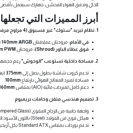
الذكي وتدفق الهواء المحسّن، جهازك سيعمل بأقصى
أبرز المميزات التي تجعلها 
1. نظام تبريد "ستوك" غير مسبوق (4 مراوح مرفقة!)
في الأمام:
مروحتان عملاقتان
140mm ARGB
(بسر
فوق غطاء الباور (Shroud):
مروحتان
mm PWM
2. مساحة داخلية تستوعب "الوحوش"
رغم حجمها المدمج (Mid-Tower)، إلا أنها مص
تدعم كروت شاشة بطول يصل إلى
375mm
(يعني
مساحة لمبرد المعالج الهوائي بارتفاع
180mm
.
دعم كامل لمبردات مائية (AIO) بمقاس
360mm
3. تصميم هندسي متقن وخامات بريميوم
واجهة جانبية من الزجاج المقوى (Tempered Glass) بسمك
هيكل قوي من الفولاذ (Steel) باللون الأسود المطفي الجذاب.
تدعم بوردات بمقاس Standard ATX بكل أريحية.