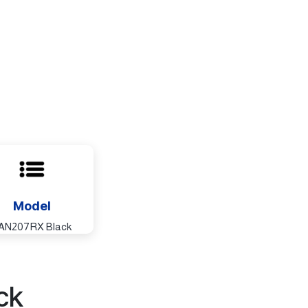
Model
AN207RX Black
ck