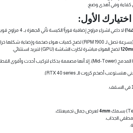
 كفاءة وفي أهدى وضع.
اختيارك الأول:
لا داعي لشراء مراوح إضافية فوراً! الكيسة تأتي مُجهزة بـ 4 مراوح قوية:
عة تصل لـ 1900 RPM) لضخ كميات هواء ضخمة وإضاءة شكلها خرافي.
120
لضخ الهواء مباشرة لكارت الشاشة (GPU) لتبريد استثنائي.
ممة بذكاء لتركيب أحدث وأقوى القطع:
 هتستوعب أضخم كروت الـ RTX 40 series).
في السقف.
4mm
لعرض جمال تجميعتك.