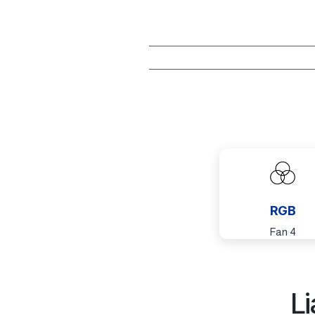
RGB
4 Fan
L