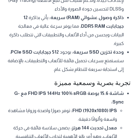
بإعدادات جيدة، وتدعم تقنيات مثل تتبع الأشعة (Ray Tracing)
وDLSS لتحسين جودة الصورة والأداء.
ذاكرة وصول عشوائي (RAM) سريعة:
يأتي بذاكرة
12
جيجابايت DDR5 RAM
، مما يوفر سرعة عالية في معالجة
البيانات ويحسن من أداء الألعاب والتطبيقات التي تتطلب ذاكرة
كبيرة.
وحدة تخزين SSD سريعة:
بوجود
512 جيجابايت PCIe SSD
،
ستستمتع بسرعات تحميل فائقة للألعاب والتطبيقات، بالإضافة
إلى استجابة سريعة للنظام بشكل عام.
تجربة بصرية وسمعية مميزة
شاشة 15.6 بوصة FHD IPS 144Hz 100% sRGB مع G-
Sync:
FHD (1920x1080) IPS:
توفر صورًا واضحة وزوايا مشاهدة
واسعة وألوانًا دقيقة.
معدل تحديث 144 هرتز:
يضمن سلاسة فائقة في حركة
الألعاب، وهو أمر بالغ الأهمية لتجارب الألعاب التنافسية.