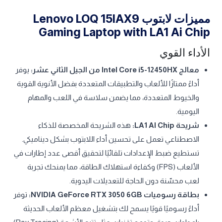
مميزات لابتوب Lenovo LOQ 15IAX9
Gaming Laptop with LA1 Ai Chip
الأداء القوي
معالج Intel Core i5-12450HX من الجيل الثاني عشر:
يوفر
أداءً ممتازًا للألعاب والتطبيقات المتعددة بفضل الأنوية القوية
والخيوط المتعددة، مما يضمن سلاسة في اللعب والمهام
اليومية.
شريحة LA1 AI Chip:
هذه الشريحة المخصصة للذكاء
الاصطناعي تعمل على تحسين أداء اللابتوب بشكل ديناميكي.
تستطيع ضبط الإعدادات تلقائيًا لتحقيق أقصى عدد إطارات في
الألعاب (FPS) وكفاءة استهلاك الطاقة، مما يمنحك تجربة
لعب محسّنة دون الحاجة للتعديلات اليدوية.
بطاقة رسوميات NVIDIA GeForce RTX 3050 6GB:
توفر
أداءً رسوميًا قويًا يسمح لك بتشغيل معظم الألعاب الحديثة