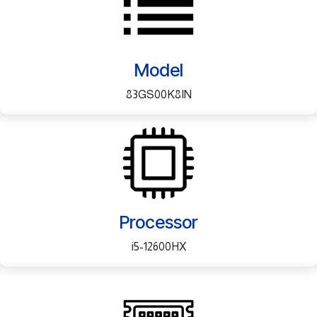
Model
83GS00K8IN
Processor
i5-12600HX