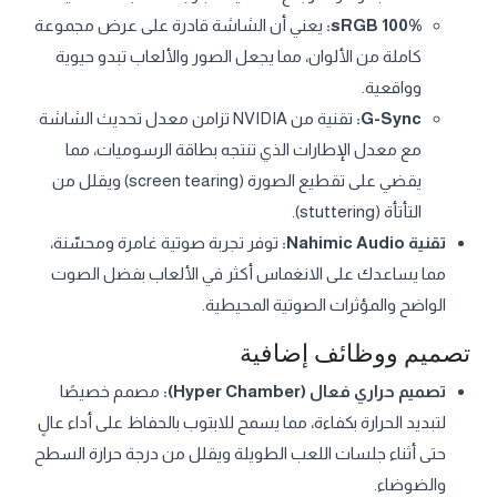
100% sRGB:
يعني أن الشاشة قادرة على عرض مجموعة
كاملة من الألوان، مما يجعل الصور والألعاب تبدو حيوية
وواقعية.
G-Sync:
تقنية من NVIDIA تزامن معدل تحديث الشاشة
مع معدل الإطارات الذي تنتجه بطاقة الرسوميات، مما
يقضي على تقطيع الصورة (screen tearing) ويقلل من
التأتأة (stuttering).
تقنية Nahimic Audio:
توفر تجربة صوتية غامرة ومحسّنة،
مما يساعدك على الانغماس أكثر في الألعاب بفضل الصوت
الواضح والمؤثرات الصوتية المحيطية.
تصميم ووظائف إضافية
تصميم حراري فعال (Hyper Chamber):
مصمم خصيصًا
لتبديد الحرارة بكفاءة، مما يسمح للابتوب بالحفاظ على أداء عالٍ
حتى أثناء جلسات اللعب الطويلة ويقلل من درجة حرارة السطح
والضوضاء.