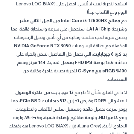
استعد لتجربة لعب لا تُنسى. احصل على Lenovo LOQ 15IAX9
اليوم ودع الألعاب تبدأ!
مع
معالج Intel Core i5-12600HX من الجيل الثاني عشر
وشريحة
LA1 AI Chip
، ستحصل على سرعة واستجابة فائقة، مما
يضمن تجربة لعب سلسة وخالية من أي تأخير. وتخيل الرسومات
المذهلة مع بطاقة الرسوميات
NVIDIA GeForce RTX 3050
بذاكرة 6 جيجابايت
، التي تجعل كل التفاصيل تنبض بالحياة على
شاشة
15.6 بوصة FHD IPS بمعدل تحديث 144 هرتز ودعم
100% sRGB مع G-Sync
لتجربة بصرية غامرة وخالية من
التقطعات.
لا داعي للقلق بشأن الأداء مع
12 جيجابايت من ذاكرة الوصول
العشوائي DDR5
و
قرص تخزين 512 جيجابايت PCIe SSD
، مما
يوفر سرعة تحميل فائقة وتشغيل سلس للألعاب والتطبيقات.
ومع
كاميرا HD
، و
لوحة مفاتيح بإضاءة خلفية
، و
Wi-Fi 6
، ولونه
الرمادي الأنيق (Luna Grey)، فإن Lenovo LOQ 15IAX9 هو رفيقك