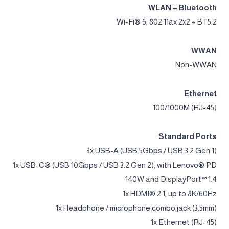
WLAN + Bluetooth
Wi-Fi® 6, 802.11ax 2x2 + BT5.2
WWAN
Non-WWAN
Ethernet
100/1000M (RJ-45)
Standard Ports
3x USB-A (USB 5Gbps / USB 3.2 Gen 1)
1x USB-C® (USB 10Gbps / USB 3.2 Gen 2), with Lenovo® PD
140W and DisplayPort™ 1.4
1x HDMI® 2.1, up to 8K/60Hz
1x Headphone / microphone combo jack (3.5mm)
1x Ethernet (RJ-45)