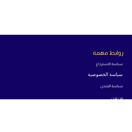
روابط مهمة
سياسة الاسترجاع
سياسة الخصوصية
سياسة الشحن
من
نحن
تواص
ل معنا
23 شارع يوسف عباس - بجوار بنك مصر - المنطقة الاولى مدينة نصر -