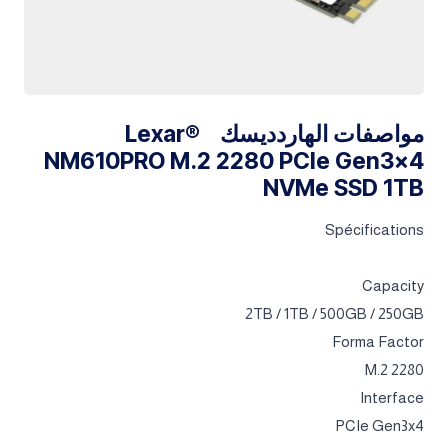
مواصفات الهاردديسك Lexar®
NM610PRO M.2 2280 PCIe Gen3x4
NVMe SSD 1TB
Spécifications
Capacity
2TB / 1TB / 500GB / 250GB
Forma Factor
M.2 2280
Interface
PCIe Gen3x4