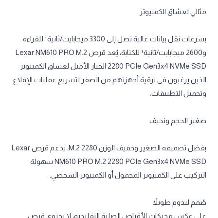
مثالي لعشاق الكمبيوتر
بسرعات نقل بيانات عالية تصل إلى 3300 ميجابايت/ثانية¹ للقراءة
و2600 ميجابايت/ثانية¹ للكتابة، يُعد قرص Lexar NM610 PRO M.2
2280 PCIe Gen3x4 NVMe SSD الخيار الأمثل لعشاق الكمبيوتر
الذين يرغبون في ترقية أجهزتهم من الصفر لتسريع عمليات الإقلاع
وتحميل التطبيقات.
صغير الحجم ونحيف
بفضل تصميمه الصغير وخفيف الوزن M.2 2280، يدعم قرص Lexar
NM610 PRO M.2 2280 PCIe Gen3x4 NVMe SSD سهولة
التركيب على الكمبيوتر المحمول أو الكمبيوتر الشخصي.
صُمم ليدوم طويلاً
على عكس محركات الأقراص الصلبة التقليدية، لا يحتوي قرص