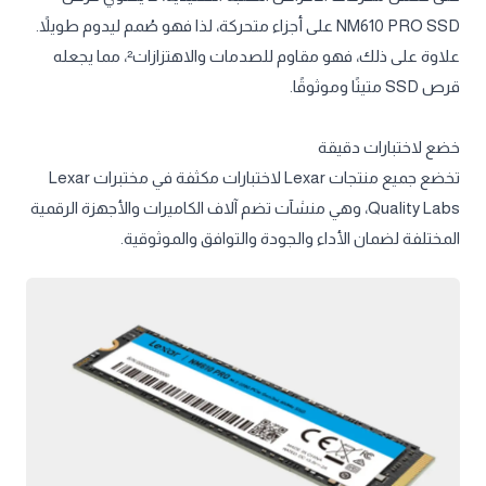
NM610 PRO SSD على أجزاء متحركة، لذا فهو صُمم ليدوم طويلاً.
علاوة على ذلك، فهو مقاوم للصدمات والاهتزازات²، مما يجعله
قرص SSD متينًا وموثوقًا.
خضع لاختبارات دقيقة
تخضع جميع منتجات Lexar لاختبارات مكثفة في مختبرات Lexar
Quality Labs، وهي منشآت تضم آلاف الكاميرات والأجهزة الرقمية
المختلفة لضمان الأداء والجودة والتوافق والموثوقية.