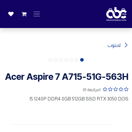
خطي للذهاب إلى المحتوى
لابتوب
Acer Aspire 7 A715-51G-563H
(مراجعة 0)
I5 1240P DDR4 8GB 512GB SSD RTX 3050 DOS