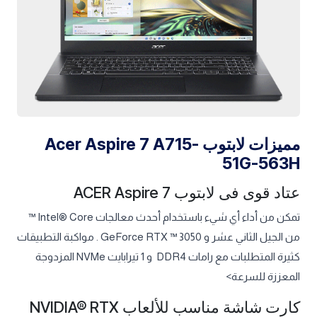
مميزات لابتوب Acer Aspire 7 A715-
51G-563H
عتاد قوى فى لابتوب ACER Aspire 7
تمكن من أداء أي شيء باستخدام أحدث معالجات Intel® Core ™
من الجيل الثاني عشر و GeForce RTX ™ 3050 . مواكبة التطبيقات
كثيرة المتطلبات مع رامات DDR4 و 1 تيرابايت NVMe المزدوجة
المعززة للسرعة>
كارت شاشة مناسب للألعاب NVIDIA® RTX