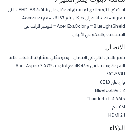
استمتع بالترفيه الذي لم يسبق له مثيل على شاشة FHD IPS – التي
تتميز بنسبة شاشة إلى هيكل تبلغ 81.67٪ – مع تقنية Acer
BlueLightShield ™ و Acer ExaColor ™ لتوفير الراحة في
المشاهدة والتحكم في الألوان.
الاتصال
يتميز بالجيل التالي في الاتصال – وهو مثالي لمشاركة الملفات عالية
السرعة وبث سلس بدقة 4K مع لابتوب Acer Aspire 7 A715-
51G-563H.
واي فاي 6E1،3
Bluetooth® 5.2
منفذ Thunderbolt 4
اكتب ج
HDMI 2.1
الذكاء