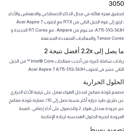
3050
لتحقيق قفزة هائلة في مجال الذكاء الاصطناعي والانغماس والأداء
، ارتق إلى قوة الجيل الثاني من RTX مع لابتوب Acer Aspire 7
A715-51G-563H. مدعوم من Ampere ، مع RT Cores الجديدة و
Tensor Cores والمعالجات المتعددة المتدفقة.
ما يصل إلى 2.2x أفضل نتيجة 2
زيادات شاملة كبيرة من أحدث معالجات Intel® Core ™ من الجيل
الثاني عشر فى لابتوب Acer Aspire 7 A715-51G-563H.
الحلول الحرارية
مصمم بلوحة مفاتيح لمدخل الهواء تعمل على ترقية الأداء الحراري
عن طريق طرد حرارة أكثر بنسبة تصل إلى 10٪ مقارنة بلوحة مفاتيح
غير مزودة بمدخل هواء .2 وللحصول على أداء إضافي ، اضبط
المروحة لتجربة الحلول الهندسية لزيادة الإنتاجية.
تصميم بسيط