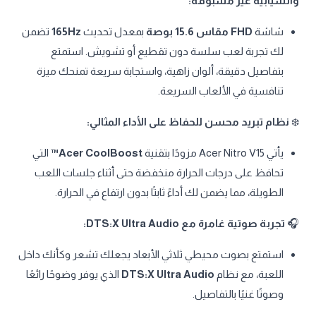
وانسيابية غير مسبوقة:
شاشة
FHD مقاس 15.6 بوصة
بمعدل تحديث
165Hz
تضمن
لك تجربة لعب سلسة دون تقطيع أو تشويش. استمتع
بتفاصيل دقيقة، ألوان زاهية، واستجابة سريعة تمنحك ميزة
تنافسية في الألعاب السريعة.
❄️
نظام تبريد محسن للحفاظ على الأداء المثالي:
يأتي Acer Nitro V15 مزودًا بتقنية
Acer CoolBoost™
التي
تحافظ على درجات الحرارة منخفضة حتى أثناء جلسات اللعب
الطويلة، مما يضمن لك أداءً ثابتًا بدون ارتفاع في الحرارة.
🎧
تجربة صوتية غامرة مع DTS:X Ultra Audio:
استمتع بصوت محيطي ثلاثي الأبعاد يجعلك تشعر وكأنك داخل
اللعبة، مع نظام
DTS:X Ultra Audio
الذي يوفر وضوحًا رائعًا
وصوتًا غنيًا بالتفاصيل.