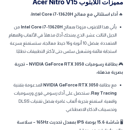
مميزات اللابتوب Acer Nitro V15
🔥
أداء استثنائي مع معالج Intel Core i7-13620H:
يأتي هذا اللابتوب مزودًا بمعالج
Intel Core i7-13620H
من
الجيل الثالث عشر، الذي يمنحك أداءً مذهلًا في الألعاب والمهام
المتعددة. بفضل 10 أنوية و16 خيط معالجة، ستستمتع بسرعة
استجابة فائقة وتشغيل سلس حتى لأكثر التطبيقات تطلبًا.
🎮
بطاقة رسوميات NVIDIA GeForce RTX 3050 – تجربة
بصرية مذهلة:
مع بطاقة
NVIDIA GeForce RTX 3050
المدعومة بتقنية
Ray Tracing
، ستحصل على أداء رسومي قوي ورسوميات
واقعية. استمتع بتجربة ألعاب غامرة بفضل تقنيات DLSS
وتحسينات الذكاء الاصطناعي.
🖥️
شاشة 15.6 بوصة IPS بمعدل تحديث 165Hz – سلاسة