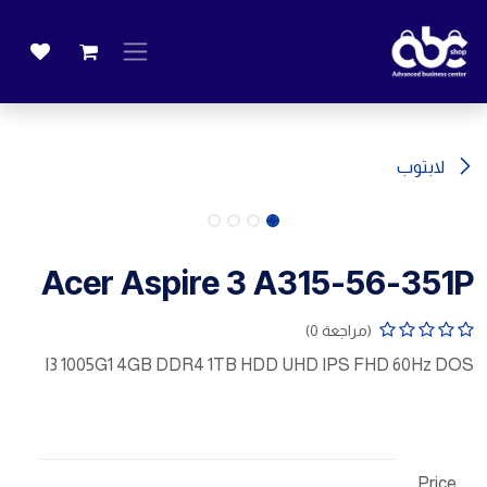
خطي للذهاب إلى المحتوى
لابتوب
Acer Aspire 3 A315-56-351P
(مراجعة 0)
I3 1005G1 4GB DDR4 1TB HDD UHD IPS FHD 60Hz DOS
Price