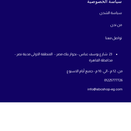
سياسة الخصوصية
سياسة الشحن
من
نحن
تواص
ل معنا
23 شارع يوسف عباس - بجوار بنك مصر - المنطقة الاولى مدينة نصر -
محافظة القاهرة
من : 12 م - الي : 10 م - جميع أيام الاسبوع
01225777726
info@abcshop-eg.com
روابط مهمة