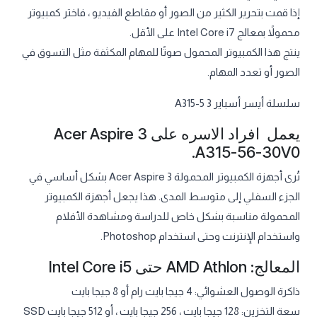
إذا قمت بتحرير الكثير من الصور أو مقاطع الفيديو ، فاختر كمبيوتر
محمولاً بمعالج Intel Core i7 على الأقل.
ينتج هذا الكمبيوتر المحمول صوتًا للمهام المكثفة مثل التسوق في
الصور أو تعدد المهام.
سلسلة أيسر أسباير 3 A315-5
يعمل افراد الاسره على Acer Aspire 3
A315-56-30V0.
تُرى أجهزة الكمبيوتر المحمولة Acer Aspire 3 بشكل أساسي في
الجزء السفلي إلى متوسط المدى. هذا يجعل أجهزة الكمبيوتر
المحمولة مناسبة بشكل خاص للدراسة ومشاهدة الأفلام
واستخدام الإنترنت وحتى استخدام Photoshop.
المعالج: AMD Athlon حتى Intel Core i5
ذاكرة الوصول العشوائي: 4 جيجا بايت رام أو 8 جيجا بايت
سعة التخزين: 128 جيجا بايت ، 256 جيجا بايت ، أو 512 جيجا بايت SSD