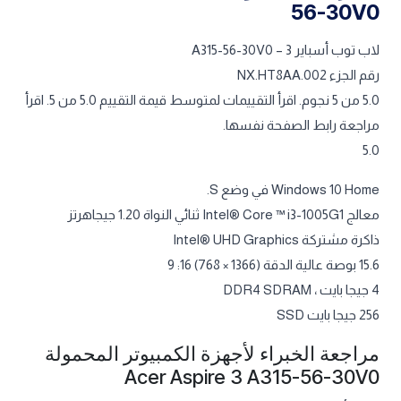
56-30V0
لاب توب أسباير 3 – A315-56-30V0
رقم الجزء NX.HT8AA.002
5.0 من 5 نجوم. اقرأ التقييمات لمتوسط قيمة التقييم 5.0 من 5. اقرأ
مراجعة رابط الصفحة نفسها.
5.0
Windows 10 Home في وضع S.
معالج Intel® Core ™ i3-1005G1 ثنائي النواة 1.20 جيجاهرتز
ذاكرة مشتركة Intel® UHD Graphics
15.6 بوصة عالية الدقة (1366 × 768) 16: 9
4 جيجا بايت ، DDR4 SDRAM
256 جيجا بايت SSD
مراجعة الخبراء لأجهزة الكمبيوتر المحمولة
Acer Aspire 3 A315-56-30V0