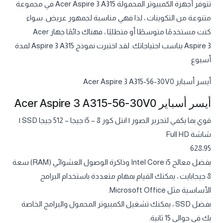
تتوفر أجهزة الكمبيوتر المحمولة Acer Aspire 3 A315 في مجموعة
متنوعة من التكوينات ، لذا فهي مناسبة لجمهور عريض. سواء
كنت مستخدمًا متوسطًا أو متطلبًا ، فهناك دائمًا جهاز Acer
Aspire 3 يناسب احتياجاتك. لقد اختبرت نموذج Aspire 3 A315 لمدة
أسبوع
أيسر أسباير Acer Aspire 3 A315-56-30V0
أيسر أسباير Acer Aspire 3 A315-56-30V0
قوي بما يكفي لتحرير الصور | انتل كور i5 – 8 جيجا – 512 جيجا SSD |
شاشة Full HD
628،95
بفضل معالج Intel Core i5 وذاكرة الوصول العشوائي (RAM) سعة
8 جيجابايت ، يمكنك القيام بمهام متعددة باستخدام البرامج
الأساسية مثل Microsoft Office.
بفضل SSD ، يمكنك تشغيل الكمبيوتر المحمول والبرامج الخاصة
بك في حوالي 15 ثانية.