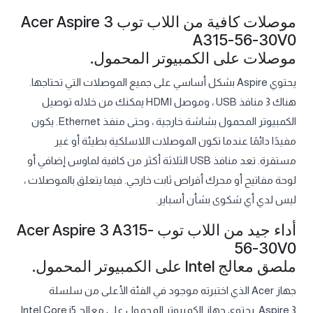
موصلات كافية من اللاب توب Acer Aspire 3
A315-56-30V0
موصلات على الكمبيوتر المحمول.
يحتوي Aspire بشكل أساسي على جميع الموصلات التي تحتاجها.
هناك 3 منافذ USB ، وموصل HDMI يمكنك من خلاله توصيل
الكمبيوتر المحمول بشاشة خارجية ، وحتى منفذ Ethernet. يكون
مفيدًا دائمًا عندما تكون الموصلات اللاسلكية بطيئة أو غير
مستقرة. تعد منافذ USB الثلاثة أكثر من كافية لماوس إضافي أو
لوحة مفاتيح أو محرك أقراص ثابت خارجي. فيما يتعلق بالموصلات ،
ليس لدي أي شكوى بشأن أسباير.
أداء جيد من اللاب توب Acer Aspire 3 A315-
56-30V0
ملصق معالج Intel على الكمبيوتر المحمول.
جهاز Acer الذي اختبرته موجود في الفئة الأعلى من سلسلة
Aspire 3. يحتوي جهاز الكمبيوتر المحمول على معالج Intel Core i5