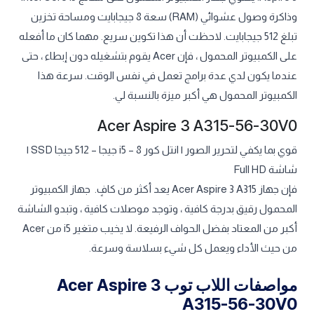
وذاكرة وصول عشوائي (RAM) سعة 8 جيجابايت ومساحة تخزين
تبلغ 512 جيجابايت. لاحظت أن هذا تكوين سريع. مهما كان ما أفعله
على الكمبيوتر المحمول ، فإن Acer يقوم بتشغيله دون إبطاء ، حتى
عندما يكون لدي عدة برامج تعمل في نفس الوقت. سرعة هذا
الكمبيوتر المحمول هي أكبر ميزة بالنسبة لي.
Acer Aspire 3 A315-56-30V0
قوي بما يكفي لتحرير الصور | انتل كور i5 – 8 جيجا – 512 جيجا SSD |
شاشة Full HD
فإن جهاز Acer Aspire 3 A315 يعد أكثر من كافٍ. جهاز الكمبيوتر
المحمول رقيق بدرجة كافية ، وتوجد موصلات كافية ، وتبدو الشاشة
أكبر من المعتاد بفضل الحواف الرفيعة. لا يخيب متغير i5 من Acer
من حيث الأداء ويعمل كل شيء بسلاسة وسرعة.
مواصفات اللاب توب Acer Aspire 3
A315-56-30V0