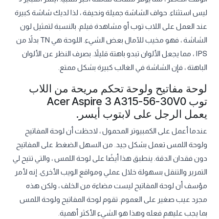
ليس استثناء. حواف الشاشة جميلة ونحيفة ، لذا لديك شاشة كبيرة
عند العمل على اللاب توب أو مشاهدة فيلم. بالنسبة لتمثيل لون
الشاشة ، فهو مخيب للآمال بعض الشيء. اللوحة هي TN بدلاً من
IPS ، مما يجعل الألوان تبدو باهتة قليلاً. بصرف النظر عن الألوان
الباهتة ، فإن الشاشة في الغالب كبيرة بشكل ممتع.
لوحة مفاتيح ولوحة تحكم مريحة من اللاب
توب Acer Aspire 3 A315-56-30V0
يعمل الرجل على لابتوب أيسر.
عندما أعمل على الكمبيوتر المحمول ، لاحظت أن لوحة المفاتيح
ولوحة اللمس تعمل بشكل جيد. من السهل الضغط على المفاتيح
دون فقدان الدقة. ينطبق هذا أيضًا على لوحة اللمس ، والتي تتيح لي
التمرير والتنقل بسهولة خلال عملي ومواقع الويب الأخرى. إنه لأمر
مؤسف أن لوحة المفاتيح ليست مضاءة من الخلف ، ولكن هذه
مجرد عيب صغير على العموم. تقوم لوحة المفاتيح ولوحة اللمس
بما يجب عليهم فعله وهذا هو الشيء الأكثر أهمية.