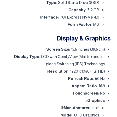
Type:
Solid State Drive (SSD)
Capacity:
512 GB
Interface:
PCI Express NVMe 4.0
Form Factor:
M.2
Display & Graphics
Screen Size:
15.6 inches (39.6 cm)
Display Type:
LCD with ComfyView (Matte) and In-
plane Switching (IPS) Technology
Resolution:
1920 x 1080 (Full HD)
Refresh Rate:
60 Hz
Aspect Ratio:
16:9
Touchscreen:
No
Graphics:
Manufacturer:
Intel®
Model:
UHD Graphics