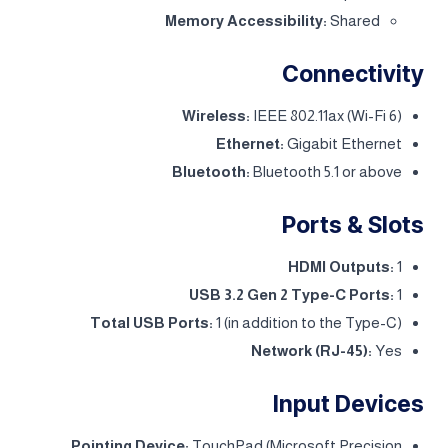
Memory Accessibility:
Shared
Connectivity
Wireless:
IEEE 802.11ax (Wi-Fi 6)
Ethernet:
Gigabit Ethernet
Bluetooth:
Bluetooth 5.1 or above
Ports & Slots
HDMI Outputs:
1
USB 3.2 Gen 2 Type-C Ports:
1
Total USB Ports:
1 (in addition to the Type-C)
Network (RJ-45):
Yes
Input Devices
Pointing Device:
TouchPad (Microsoft Precision