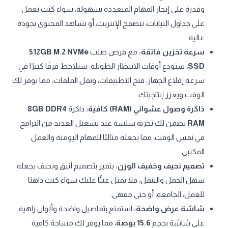
وقدرة على إنجاز المهام المتعددة بسهولة، سواء كنت تعمل
على جداول البيانات، تتصفح الإنترنت، أو تشاهد المحتوى بجودة
عالية.
سرعة تخزين فائقة:
مع قرص صلب
512GB M.2 NVMe
SSD
، ستودع أوقات الانتظار الطويلة. ستلاحظ فرقًا كبيرًا في
سرعة إقلاع الجهاز، فتح التطبيقات، ونقل الملفات، مما يوفر لك
الوقت ويعزز إنتاجيتك.
ذاكرة وصول عشوائي (RAM) كافية:
ذاكرة
8GB DDR4
RAM
تضمن لك تجربة سلسة عند تشغيل العديد من البرامج
في نفس الوقت، مما يجعله مثاليًا للمهام اليومية والعمل
المكتبي.
تصميم نحيف وخفيف الوزن:
يتميز بتصميم أنيق ونحيف يجعله
سهل الحمل والتنقل، فلا يمثل عبئًا عليك سواء كنت ذاهبًا
للعمل، الجامعة، أو حتى مقهى.
شاشة عرض واضحة:
استمتع بتفاصيل واضحة وألوان زاهية
على شاشة بحجم
15.6 بوصة
، مما يوفر لك مساحة كافية