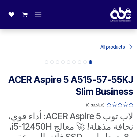
خطي للذهاب إلى المحتوى
All products
ACER Aspire 5 A515-57-55KJ
Slim Business
(مراجعة 0)
لاب توب ACER Aspire 5: أداء قوي،
نحافة مذهلة! 🚀 معالج i5-12450H،
و8 جيجا رام، وSSD فائق السرعة