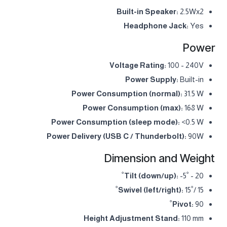
Built-in Speaker:
2.5Wx2
Headphone Jack:
Yes
Power
Voltage Rating:
100 - 240V
Power Supply:
Built-in
Power Consumption (normal):
31.5 W
Power Consumption (max):
168 W
Power Consumption (sleep mode):
<0.5 W
Power Delivery (USB C / Thunderbolt):
90W
Dimension and Weight
Tilt (down/up):
-5˚ - 20˚
Swivel (left/right):
15˚/ 15˚
Pivot:
90˚
Height Adjustment Stand:
110 mm