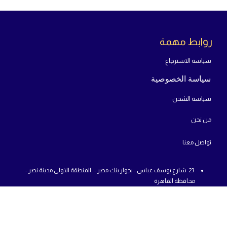
روابط مهمة
سياسة الاسترجاع
سياسة الخصوصية
سياسة الشحن
من
نحن
تواص
ل معنا
23 شارع يوسف عباس - بجوار بنك مصر - المنطقة الاولى مدينة نصر -
محافظة القاهرة
من : 12 م - الي : 10 م - جميع أيام الاسبوع
01225777726