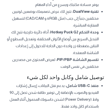
يوفر مساحة مكتبك ويسرع من أداء المهام.
تقنية DualView:
تتيح لك عرض تصميمك بوضعين لونيين
مختلفين جنباً إلى جنب (مثل sRGB و CAD/CAM) لتسهيل
المقارنة المباشرة.
وحدة التحكم Hotkey Puck G2:
أداة دائرية خارجية تتيح لك
التبديل السريع بين أوضاع الألوان المختلفة، وتعديل السطوع أو
التباين بضغطة زر واحدة دون الحاجة للدخول إلى إعدادات
الشاشة المعقدة.
تقسيم الشاشة PIP/PBP:
لعرض المحتوى من مصدرين
مختلفين في نفس الوقت.
توصيل شامل وكابل واحد لكل شيء
منفذ USB-C شامل:
يدعم نقل البيانات، إرسال إشارات
الفيديو والصوت، بالإضافة إلى توفير طاقة شحن تصل إلى 90
واط (Power Delivery) لشحن حاسوبك المحمول أثناء العمل
باستخدام كابل واحد فقط.