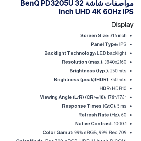
مواصفات شاشة BenQ PD3205U 32
Inch UHD 4K 60Hz IPS
Display
Screen Size:
31.5 inch
Panel Type:
IPS
Backlight Technology:
LED backlight
Resolution (max.):
3840x2160
Brightness (typ.):
250 nits
Brightness (peak)(HDR):
350 nits
HDR:
HDR10
Viewing Angle (L/R) (CR>=10):
178°/178°
Response Times (GtG):
5 ms
Refresh Rate (Hz):
60
Native Contrast:
1000:1
Color Gamut:
99% sRGB, 99% Rec.709