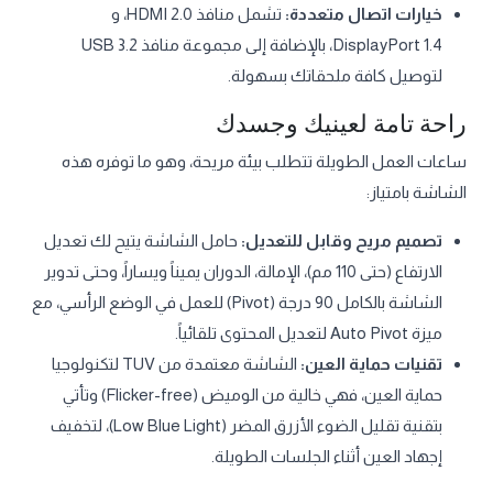
خيارات اتصال متعددة:
تشمل منافذ HDMI 2.0، و
DisplayPort 1.4، بالإضافة إلى مجموعة منافذ USB 3.2
لتوصيل كافة ملحقاتك بسهولة.
راحة تامة لعينيك وجسدك
ساعات العمل الطويلة تتطلب بيئة مريحة، وهو ما توفره هذه
الشاشة بامتياز:
تصميم مريح وقابل للتعديل:
حامل الشاشة يتيح لك تعديل
الارتفاع (حتى 110 مم)، الإمالة، الدوران يميناً ويساراً، وحتى تدوير
الشاشة بالكامل 90 درجة (Pivot) للعمل في الوضع الرأسي، مع
ميزة Auto Pivot لتعديل المحتوى تلقائياً.
تقنيات حماية العين:
الشاشة معتمدة من TUV لتكنولوجيا
حماية العين، فهي خالية من الوميض (Flicker-free) وتأتي
بتقنية تقليل الضوء الأزرق المضر (Low Blue Light)، لتخفيف
إجهاد العين أثناء الجلسات الطويلة.