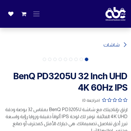
خطي للذهاب إلى المحتوى
شاشات
BenQ PD3205U 32 Inch UHD
4K 60Hz IPS
(مراجعة 0)
ارتقِ بإنتاجيتك مع شاشة BenQ PD3205U بمقاس 32 بوصة ودقة
4K UHD الفائقة. توفر لك لوحة IPS ألواناً دقيقة وزوايا رؤية واسعة
تبرز أدق تفاصيل تصميماتك. هي خيارك الأمثل كمحترف أو صانع
محتوى. اطلبها الآن!