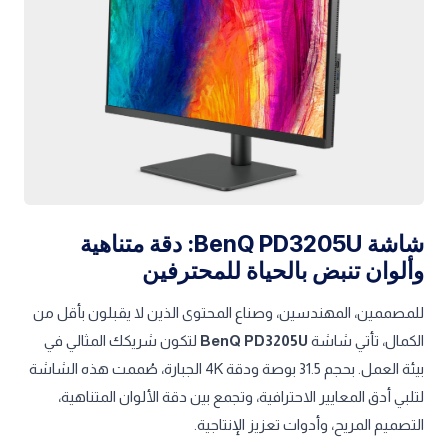
شاشة BenQ PD3205U: دقة متناهية
وألوان تنبض بالحياة للمحترفين
للمصممين، المهندسين، وصناع المحتوى الذين لا يقبلون بأقل من
الكمال، تأتي شاشة
BenQ PD3205U
لتكون شريكك المثالي في
بيئة العمل. بحجم 31.5 بوصة ودقة 4K الجبارة، صُممت هذه الشاشة
لتلبي أدق المعايير الاحترافية، وتجمع بين دقة الألوان المتناهية،
التصميم المريح، وأدوات تعزيز الإنتاجية.