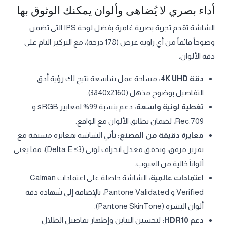
أداء بصري لا يُضاهى وألوان يمكنك الوثوق بها
الشاشة تقدم تجربة بصرية غامرة بفضل لوحة IPS التي تضمن
وضوحاً فائقاً من أي زاوية عرض (178 درجة)، مع التركيز التام على
دقة الألوان:
دقة 4K UHD:
مساحة عمل شاسعة تتيح لك رؤية أدق
التفاصيل بوضوح مذهل (3840x2160).
تغطية لونية واسعة:
دعم بنسبة 99% لمعايير sRGB و
Rec.709، لضمان تطابق الألوان مع الواقع.
معايرة دقيقة من المصنع:
تأتي الشاشة بمعايرة مسبقة مع
تقرير مرفق، وتحقق معدل انحراف لوني (Delta E ≤3)، مما يعني
ألواناً خالية من العيوب.
اعتمادات عالمية:
الشاشة حاصلة على اعتمادات Calman
Verified و Pantone Validated، بالإضافة إلى شهادة دقة
ألوان البشرة (Pantone SkinTone).
دعم HDR10:
لتحسين التباين وإظهار تفاصيل الظلال