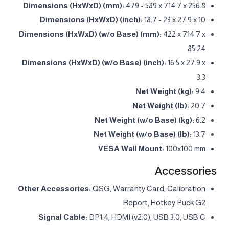
Dimensions (HxWxD) (mm):
479 - 589 x 714.7 x 256.8
Dimensions (HxWxD) (inch):
18.7 - 23 x 27.9 x 10
Dimensions (HxWxD) (w/o Base) (mm):
422 x 714.7 x
85.24
Dimensions (HxWxD) (w/o Base) (inch):
16.5 x 27.9 x
3.3
Net Weight (kg):
9.4
Net Weight (lb):
20.7
Net Weight (w/o Base) (kg):
6.2
Net Weight (w/o Base) (lb):
13.7
VESA Wall Mount:
100x100 mm
Accessories
Other Accessories:
QSG, Warranty Card, Calibration
Report, Hotkey Puck G2
Signal Cable:
DP1.4, HDMI (v2.0), USB 3.0, USB C