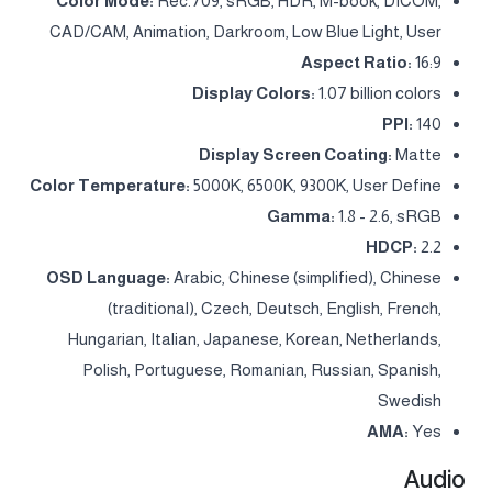
Color Mode:
Rec.709, sRGB, HDR, M-book, DICOM,
CAD/CAM, Animation, Darkroom, Low Blue Light, User
Aspect Ratio:
16:9
Display Colors:
1.07 billion colors
PPI:
140
Display Screen Coating:
Matte
Color Temperature:
5000K, 6500K, 9300K, User Define
Gamma:
1.8 - 2.6, sRGB
HDCP:
2.2
OSD Language:
Arabic, Chinese (simplified), Chinese
(traditional), Czech, Deutsch, English, French,
Hungarian, Italian, Japanese, Korean, Netherlands,
Polish, Portuguese, Romanian, Russian, Spanish,
Swedish
AMA:
Yes
Audio